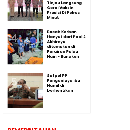
Tinjau Langsung
Gerai Vaksin
Presisi Di Polres
Minut
Bocah Korban
Hanyut dari Paal 2
Akhirnya
ditemukan di
Perairan Pulau
Nain - Bunaken
Satpol PP
Penganiaya ibu
Hamil di
berhentikan