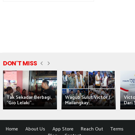
DON'T MISS
Tak Sekadar Berbagi,
Wagub Sulut Victor J.
Victo
"Gio Lelaki"...
Mailangkay:...
Dari 
Home
About Us
App Store
Reach Out
Terms