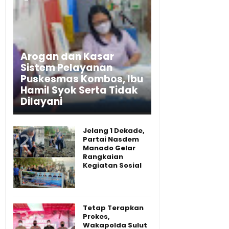
Arogan dan Kasar
Sistem Pelayanan
Puskesmas Kombos, Ibu
Hamil Syok Serta Tidak
Dilayani
Jelang 1 Dekade,
Partai Nasdem
Manado Gelar
Rangkaian
Kegiatan Sosial
Tetap Terapkan
Prokes,
Wakapolda Sulut