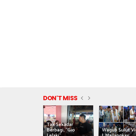
DON'T MISS
Tak Sekadar
nyataan Saiful
Berbagi, "Gio
Wagub Sulut Vi
ni Tuai Kritik,
Lelaki"...
J. Mailangkay:...