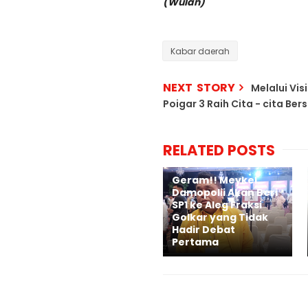
(Wulan)
Kabar daerah
NEXT STORY
Melalui Vi
Poigar 3 Raih Cita - cita Be
RELATED POSTS
Geram!! Meykel
Damopolii Akan Beri
SP1 ke Aleg Fraksi
Golkar yang Tidak
Hadir Debat
Pertama