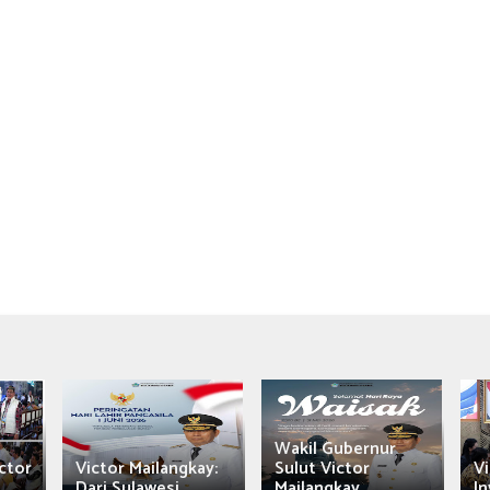
Wakil Gubernur
ctor
Victor Mailangkay:
Sulut Victor
Vi
Dari Sulawesi...
Mailangkay
In