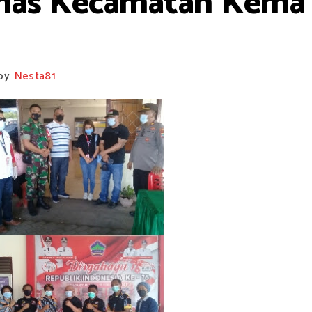
rmas Kecamatan Kema
by
Nesta81