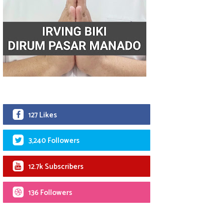
127 Likes
3,240 Followers
12.7k Subscribers
136 Followers