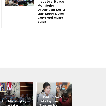
Investasi Harus
Membuka
Lapangan Kerja
dan Masa Depan
Generasi Muda
Sulut
Bupati Sitaro
Wagub Victor
ctor Mailangkay:
Ditetapkan
Mailangkay
vestasi Harus...
Tersangka,...
Saksikan Sab