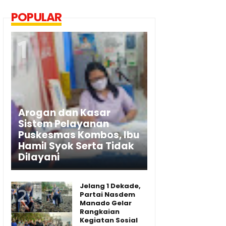
POPULAR
Arogan dan Kasar
Sistem Pelayanan
Puskesmas Kombos, Ibu
Hamil Syok Serta Tidak
Dilayani
Jelang 1 Dekade,
Partai Nasdem
Manado Gelar
Rangkaian
Kegiatan Sosial