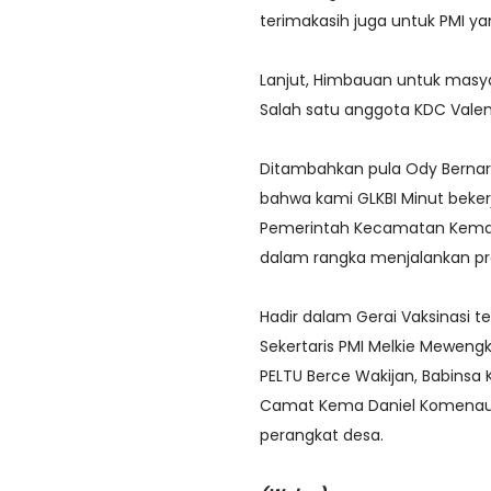
terimakasih juga untuk PMI ya
Lanjut, Himbauan untuk masya
Salah satu anggota KDC Vale
Ditambahkan pula Ody Berna
bahwa kami GLKBI Minut beke
Pemerintah Kecamatan Kema
dalam rangka menjalankan p
Hadir dalam Gerai Vaksinasi ter
Sekertaris PMI Melkie Meweng
PELTU Berce Wakijan, Babinsa
Camat Kema Daniel Komenaun
perangkat desa.