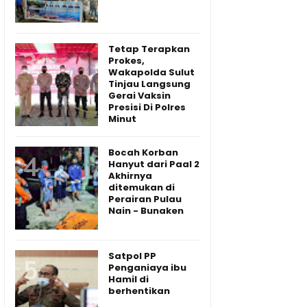
Tetap Terapkan
Prokes,
Wakapolda Sulut
Tinjau Langsung
Gerai Vaksin
Presisi Di Polres
Minut
Bocah Korban
Hanyut dari Paal 2
Akhirnya
ditemukan di
Perairan Pulau
Nain - Bunaken
Satpol PP
Penganiaya ibu
Hamil di
berhentikan