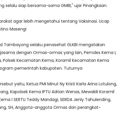
ng selalu siap bersama-sama GMBI," ujar Pinangkaan.
rakat agar lebih mengetahui tentang Vaksinasi. Ucap
ntino Masengi
rd Tambayong selaku penasehat GLKBI mengatakan
rjasama dengan Ormas-ormas yang lain, Pemdes Kema I,
, Polsek Kecamatan Kema, Koramil Kecamatan Kema
rogram pemerintah kabupaten. Tuturnya
sebut yaitu, Ketua PMI Minut Ny Kristi Karla Arina Lotulong,
kang, Kapolsek Kema IPTU Adrian Wenas, Mewakili Koramil
 Kema I SERTU Teddy Mandagi, SERDA Jenly Tahulending,
g, SH, Anggota-anggota Ormas dan perangkat-