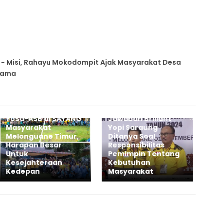
si - Misi, Rahayu Mokodompit Ajak Masyarakat Desa
rsama
YoSa-ASB di SAYANG
Jawaban Briliant
Masyarakat
Yopi Saraung
Melonguane Timur,
Ditanya Soal
Harapan Besar
Responsibilitas
Untuk
Pemimpin Tentang
Kesejahteraan
Kebutuhan
Kedepan
Masyarakat