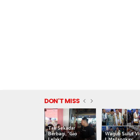
DON'T MISS
Tak Sekadar
nyataan Saiful
Berbagi, "Gio
Wagub Sulut Vi
ni Tuai Kritik,
Lelaki"...
J. Mailangkay:...