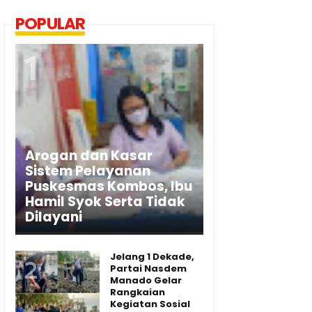
POPULAR
Arogan dan Kasar
Sistem Pelayanan
Puskesmas Kombos, Ibu
Hamil Syok Serta Tidak
Dilayani
Jelang 1 Dekade,
Partai Nasdem
Manado Gelar
Rangkaian
Kegiatan Sosial