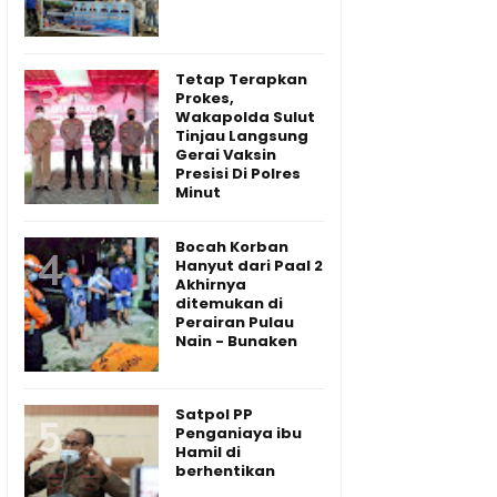
Tetap Terapkan
Prokes,
Wakapolda Sulut
Tinjau Langsung
Gerai Vaksin
Presisi Di Polres
Minut
Bocah Korban
Hanyut dari Paal 2
Akhirnya
ditemukan di
Perairan Pulau
Nain - Bunaken
Satpol PP
Penganiaya ibu
Hamil di
berhentikan