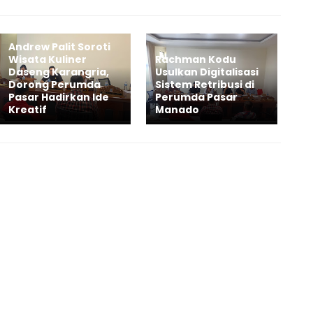
Andrew Palit Soroti
Wisata Kuliner
Rachman Kodu
Daseng Karangria,
Usulkan Digitalisasi
Dorong Perumda
Sistem Retribusi di
Pasar Hadirkan Ide
Perumda Pasar
Kreatif
Manado