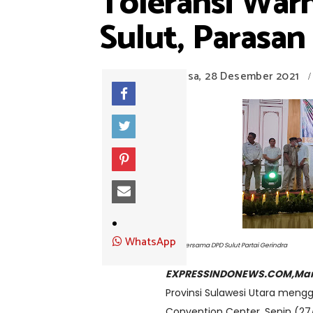
Toleransi War
Sulut, Parasan
Selasa, 28 Desember 2021
/
WhatsApp
Foto Bersama DPD Sulut Partai Gerindra
EXPRESSINDONEWS.COM,Ma
Provinsi Sulawesi Utara meng
Convention Center, Senin (27/