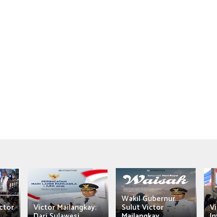
Wakil Gubernur
ctor
Victor Mailangkay:
Sulut Victor
Vi
Dari Sulawesi...
Mailangkay
In