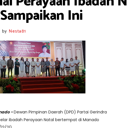
nai Perayaan Ibadah N
 Sampaikan Ini
by
Nesta81
nado -
Dewan Pimpinan Daerah (DPD) Partai Gerindra
gelar ibadah Perayaan Natal bertempat di Manado
12/21)