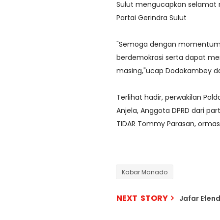
Sulut mengucapkan selamat m
Partai Gerindra Sulut
"Semoga dengan momentum i
berdemokrasi serta dapat meni
masing,"ucap Dodokambey da
Terlihat hadir, perwakilan Pol
Anjela, Anggota DPRD dari par
TIDAR Tommy Parasan, ormas 
Kabar Manado
NEXT STORY
Jafar Efen