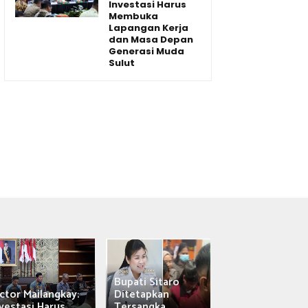
Investasi Harus
Membuka
Lapangan Kerja
dan Masa Depan
Generasi Muda
Sulut
Bupati Sitaro
Wagub Victor
ctor Mailangkay:
Ditetapkan
Mailangkay
vestasi Harus...
Tersangka,...
Saksikan Sab