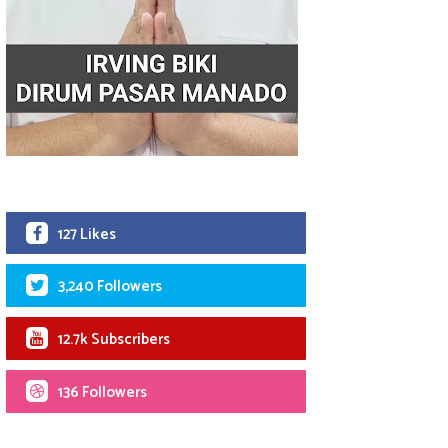
127 Likes
3,240 Followers
12.7k Subscribers
136 Followers