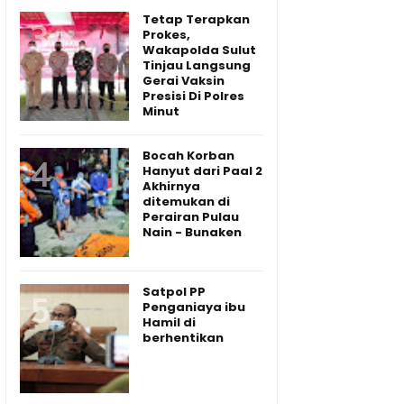
Tetap Terapkan
Prokes,
Wakapolda Sulut
Tinjau Langsung
Gerai Vaksin
Presisi Di Polres
Minut
Bocah Korban
Hanyut dari Paal 2
Akhirnya
ditemukan di
Perairan Pulau
Nain - Bunaken
Satpol PP
Penganiaya ibu
Hamil di
berhentikan