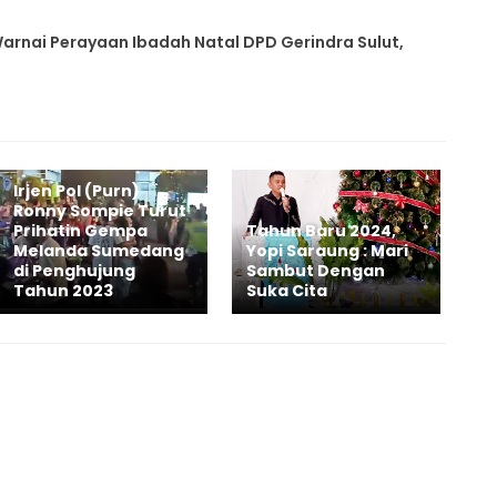
Warnai Perayaan Ibadah Natal DPD Gerindra Sulut,
Irjen Pol (Purn)
Ronny Sompie Turut
Prihatin Gempa
Tahun Baru 2024,
Melanda Sumedang
Yopi Saraung : Mari
di Penghujung
Sambut Dengan
Tahun 2023
Suka Cita