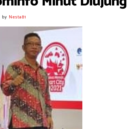
ominfo Minut Diujun
by
Nesta81