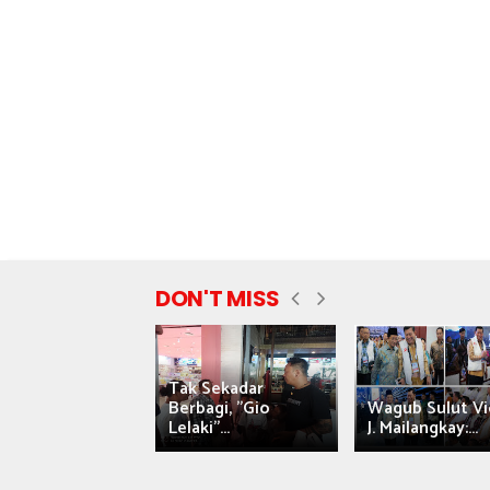
DON'T MISS
Tak Sekadar
nyataan Saiful
Berbagi, "Gio
Wagub Sulut Vi
ni Tuai Kritik,
Lelaki"...
J. Mailangkay:...