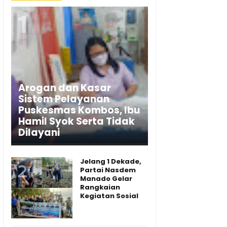
Arogan dan Kasar
Sistem Pelayanan
Puskesmas Kombos, Ibu
Hamil Syok Serta Tidak
Dilayani
Jelang 1 Dekade,
Partai Nasdem
Manado Gelar
Rangkaian
Kegiatan Sosial