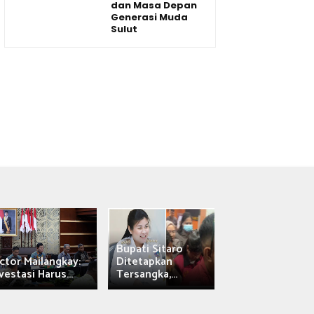
dan Masa Depan
Generasi Muda
Sulut
Bupati Sitaro
Wagub Victor
ctor Mailangkay:
Ditetapkan
Mailangkay
vestasi Harus...
Tersangka,...
Saksikan Sab