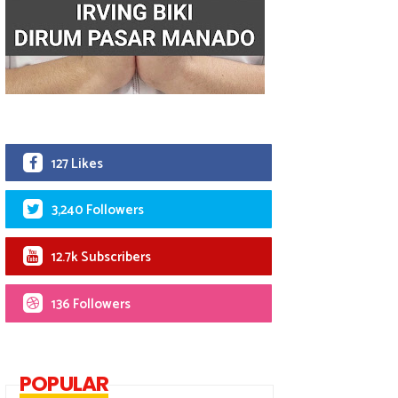
127 Likes
3,240 Followers
12.7k Subscribers
136 Followers
POPULAR