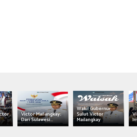
Wakil Gubernur
ctor
Victor Mailangkay:
Sulut Victor
Vi
Dari Sulawesi...
Mailangkay
In