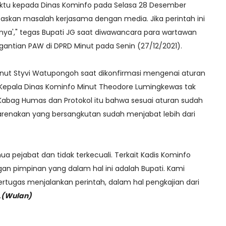
ktu kepada Dinas Kominfo pada Selasa 28 Desember
skan masalah kerjasama dengan media. Jika perintah ini
unya'," tegas Bupati JG saat diwawancara para wartawan
gantian PAW di DPRD Minut pada Senin (27/12/2021).
inut Styvi Watupongoh saat dikonfirmasi mengenai aturan
 Kepala Dinas Kominfo Minut Theodore Lumingkewas tak
bag Humas dan Protokol itu bahwa sesuai aturan sudah
ikarenakan yang bersangkutan sudah menjabat lebih dari
mua pejabat dan tidak terkecuali. Terkait Kadis Kominfo
an pimpinan yang dalam hal ini adalah Bupati. Kami
ertugas menjalankan perintah, dalam hal pengkajian dari
.
(Wulan)