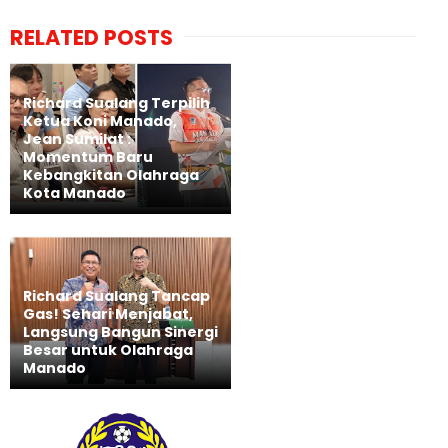
RELATED POSTS
Richard Sualang Terpilih
Ketua Koni Manado,
Jean Sumilat :
Momentum Baru
Kebangkitan Olahraga
Kota Manado
Richard Sualang Tancap
Gas! Sehari Menjabat,
Langsung Bangun Sinergi
Besar untuk Olahraga
Manado