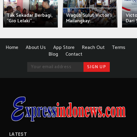
Tak Sekadar Berbagi,
Wagub Sulut Victor J.
Victo
"Gio Lelaki"...
Mailangkay:...
Dari 
Home
About Us
App Store
Reach Out
Terms
Blog
Contact
LATEST