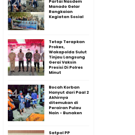
Partai Nasdem
Manado Gelar
Rangkaian
Kegiatan Sosial
Tetap Terapkan
Prokes,
Wakapolda Sulut
Tinjau Langsung
Gerai Vaksin
Presisi Di Polres
Minut
Bocah Korban
Hanyut dari Paal 2
Akhirnya
ditemukan di
Perairan Pulau
Nain - Bunaken
Satpol PP