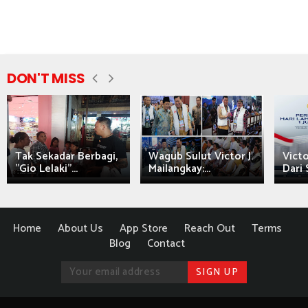
DON'T MISS
Tak Sekadar Berbagi,
Wagub Sulut Victor J.
Victo
"Gio Lelaki"...
Mailangkay:...
Dari 
Home
About Us
App Store
Reach Out
Terms
Blog
Contact