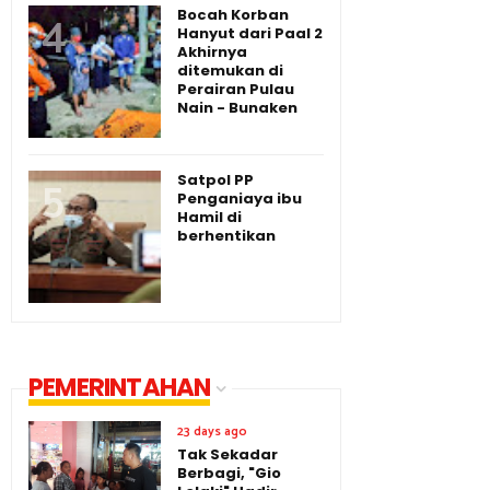
Bocah Korban
Hanyut dari Paal 2
Akhirnya
ditemukan di
Perairan Pulau
Nain - Bunaken
Satpol PP
Penganiaya ibu
Hamil di
berhentikan
PEMERINTAHAN
23 days ago
Tak Sekadar
Berbagi, "Gio