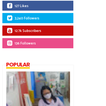
127 Likes
3,240 Followers
12.7k Subscribers
136 Followers
POPULAR