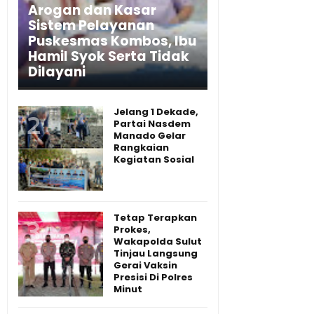
Arogan dan Kasar
Sistem Pelayanan
Puskesmas Kombos, Ibu
Hamil Syok Serta Tidak
Dilayani
Jelang 1 Dekade,
Partai Nasdem
Manado Gelar
Rangkaian
Kegiatan Sosial
Tetap Terapkan
Prokes,
Wakapolda Sulut
Tinjau Langsung
Gerai Vaksin
Presisi Di Polres
Minut