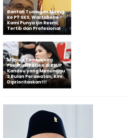
Bantah Tudingan Miring
ke PT SKS, Wartabone :
Kami Punya Ijin Resmi,
Tertib dan Profesional
Monica Tambajong
Fasilitasi Pasien di RSUP
Kandou yang Menunggu
2 Bulan Perawatan, Kini
Diprioritaskan!!!