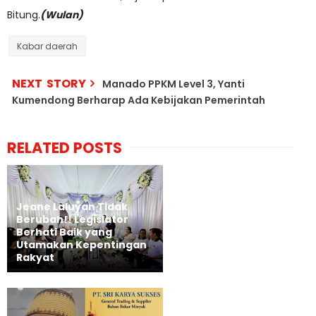
Bitung.
(Wulan)
Kabar daerah
NEXT STORY
Manado PPKM Level 3, Yanti
Kumendong Berharap Ada Kebijakan Pemerintah
RELATED POSTS
Jeane Laluyan Tidak
Berubah!! Legislator
Berhati Baik yang
Utamakan Kepentingan
Rakyat