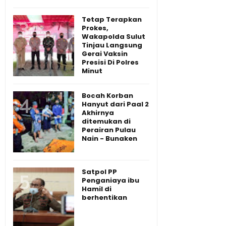
Tetap Terapkan
Prokes,
Wakapolda Sulut
Tinjau Langsung
Gerai Vaksin
Presisi Di Polres
Minut
Bocah Korban
Hanyut dari Paal 2
Akhirnya
ditemukan di
Perairan Pulau
Nain - Bunaken
Satpol PP
Penganiaya ibu
Hamil di
berhentikan