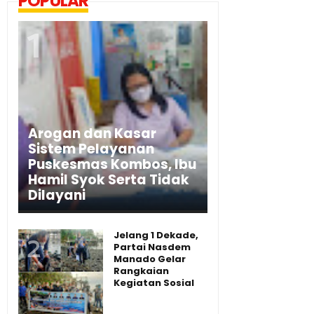
POPULAR
Arogan dan Kasar
Sistem Pelayanan
Puskesmas Kombos, Ibu
Hamil Syok Serta Tidak
Dilayani
Jelang 1 Dekade,
Partai Nasdem
Manado Gelar
Rangkaian
Kegiatan Sosial