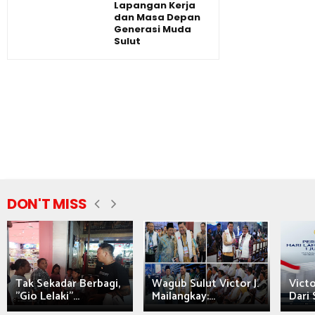
Lapangan Kerja
dan Masa Depan
Generasi Muda
Sulut
DON'T MISS
Tak Sekadar Berbagi,
Wagub Sulut Victor J.
Victo
"Gio Lelaki"...
Mailangkay:...
Dari 