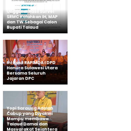
SAH!! Yopi Saraung
Unggul di Hasil Survei
SRMC Kalahkan IH, MAP
dan TW Sebagai Calon
Bupati Talaud
Ini Hasil RAPIMDA I DPD
Hanura Sulawesi Utara
Bersama Seluruh
Jajaran DPC
Yopi Saraung Adalah
Cabup yang Diyakini
Mampu membawa
Talaud Damai dan
Masyarakat Sejahtera