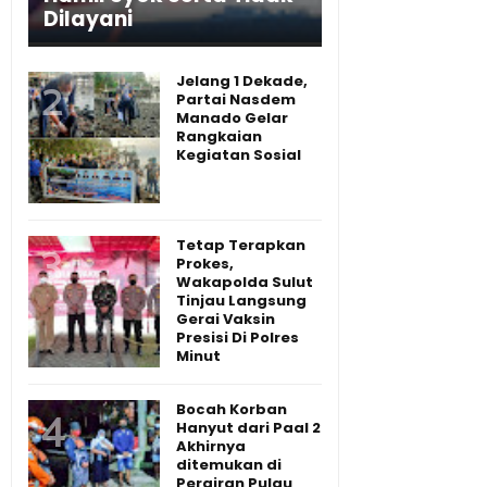
Dilayani
Jelang 1 Dekade,
Partai Nasdem
Manado Gelar
Rangkaian
Kegiatan Sosial
Tetap Terapkan
Prokes,
Wakapolda Sulut
Tinjau Langsung
Gerai Vaksin
Presisi Di Polres
Minut
Bocah Korban
Hanyut dari Paal 2
Akhirnya
ditemukan di
Perairan Pulau