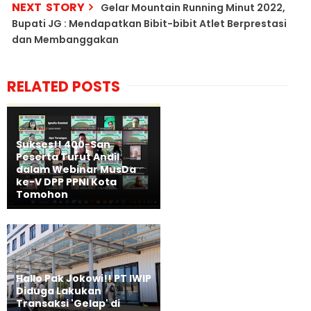
NEXT STORY
Gelar Mountain Running Minut 2022,
Bupati JG : Mendapatkan Bibit-bibit Atlet Berprestasi
dan Membanggakan
RELATED POSTS
Sukses!! 400-San
Peserta Turut Andil
dalam Webinar MusDa
ke-V DPP PPNI Kota
Tomohon
Hallo Pak Jokowi!! PT IWIP
Diduga Lakukan
Transaksi 'Gelap' di