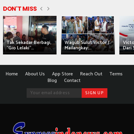
DON'T MISS
Tak Sekadar Berbagi,
Wagub Sulut Victor J.
Victo
"Gio Lelaki"...
Mailangkay:...
Dari 
Home
About Us
App Store
Reach Out
Terms
Blog
Contact