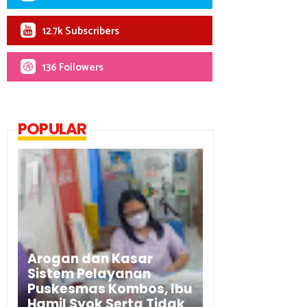
12.7k Subscribers
136 Followers
POPULAR
Arogan dan Kasar
Sistem Pelayanan
Puskesmas Kombos, Ibu
Hamil Syok Serta Tidak