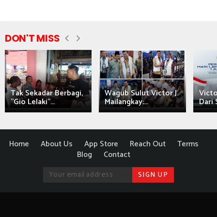
DON'T MISS
Tak Sekadar Berbagi,
Wagub Sulut Victor J.
Victo
"Gio Lelaki"...
Mailangkay:...
Dari 
Home
About Us
App Store
Reach Out
Terms
Blog
Contact