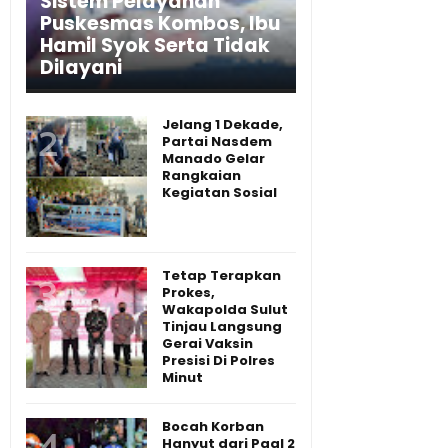
Sistem Pelayanan
Puskesmas Kombos, Ibu
Hamil Syok Serta Tidak
Dilayani
Jelang 1 Dekade,
Partai Nasdem
Manado Gelar
Rangkaian
Kegiatan Sosial
Tetap Terapkan
Prokes,
Wakapolda Sulut
Tinjau Langsung
Gerai Vaksin
Presisi Di Polres
Minut
Bocah Korban
Hanyut dari Paal 2