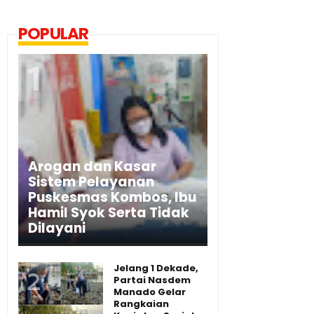
POPULAR
Arogan dan Kasar
Sistem Pelayanan
Puskesmas Kombos, Ibu
Hamil Syok Serta Tidak
Dilayani
Jelang 1 Dekade,
Partai Nasdem
Manado Gelar
Rangkaian