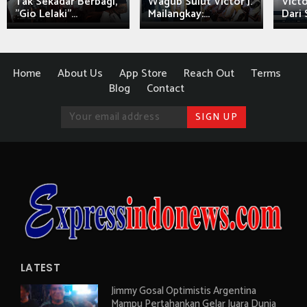
Tak Sekadar Berbagi,
Wagub Sulut Victor J.
Victo
"Gio Lelaki"...
Mailangkay:...
Dari 
Home
About Us
App Store
Reach Out
Terms
Blog
Contact
LATEST
Jimmy Gosal Optimistis Argentina
Mampu Pertahankan Gelar Juara Dunia