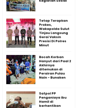
Kegiatan Sosial
Tetap Terapkan
Prokes,
Wakapolda Sulut
Tinjau Langsung
Gerai Vaksin
Presisi Di Polres
Minut
Bocah Korban
Hanyut dari Paal 2
Akhirnya
ditemukan di
Perairan Pulau
Nain - Bunaken
Satpol PP
Penganiaya ibu
Hamil di
berhentikan