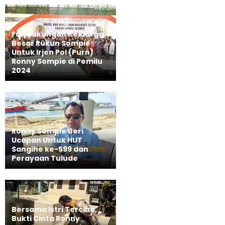
Full Dukungan Keluarga
Besar Rukun Sompie
Untuk Irjen Pol (Purn)
Ronny Sompie di Pemilu
2024
Ronny Sompie Beri
Ucapan Untuk HUT
Sangihe ke-599 dan
Perayaan Tulude
Bersama Istri Tercina,
Bukti Cinta Ronny