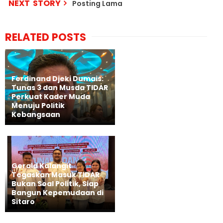
NEXT STORY
Posting Lama
RELATED POSTS
Ferdinand Djeki Dumais:
Tunas 3 dan Musda TIDAR
Perkuat Kader Muda
Menuju Politik
Kebangsaan
Gerald Kalangit
Tegaskan Masuk TIDAR
Bukan Soal Politik, Siap
Bangun Kepemudaan di
Sitaro