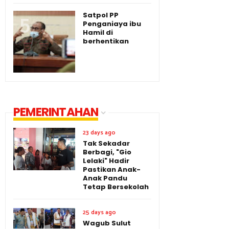
Satpol PP
Penganiaya ibu
Hamil di
berhentikan
PEMERINTAHAN
23 days ago
Tak Sekadar
Berbagi, "Gio
Lelaki" Hadir
Pastikan Anak-
Anak Pandu
Tetap Bersekolah
25 days ago
Wagub Sulut