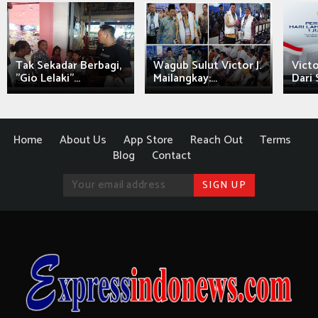
Tak Sekadar Berbagi,
Wagub Sulut Victor J.
Victo
"Gio Lelaki"...
Mailangkay:...
Dari 
Home
About Us
App Store
Reach Out
Terms
Blog
Contact