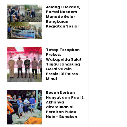
Jelang 1 Dekade,
Partai Nasdem
Manado Gelar
Rangkaian
Kegiatan Sosial
Tetap Terapkan
Prokes,
Wakapolda Sulut
Tinjau Langsung
Gerai Vaksin
Presisi Di Polres
Minut
Bocah Korban
Hanyut dari Paal 2
Akhirnya
ditemukan di
Perairan Pulau
Nain - Bunaken