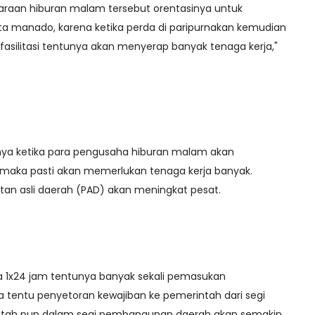
raan hiburan malam tersebut orentasinya untuk
ta manado, karena ketika perda di paripurnakan kemudian
fasilitasi tentunya akan menyerap banyak tenaga kerja,"
a ketika para pengusaha hiburan malam akan
 maka pasti akan memerlukan tenaga kerja banyak.
atan asli daerah (PAD) akan meningkat pesat.
a 1x24 jam tentunya banyak sekali pemasukan
a tentu penyetoran kewajiban ke pemerintah dari segi
intah pun dalam segi pembangunan daerah akan semakin