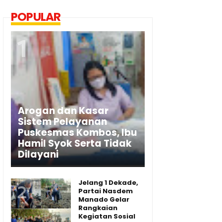
POPULAR
Arogan dan Kasar
Sistem Pelayanan
Puskesmas Kombos, Ibu
Hamil Syok Serta Tidak
Dilayani
Jelang 1 Dekade,
Partai Nasdem
Manado Gelar
Rangkaian
Kegiatan Sosial