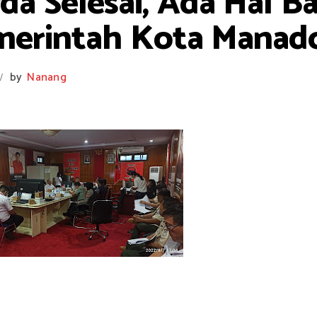
a Selesai, Ada Hal Ba
merintah Kota Manad
by
Nanang
/