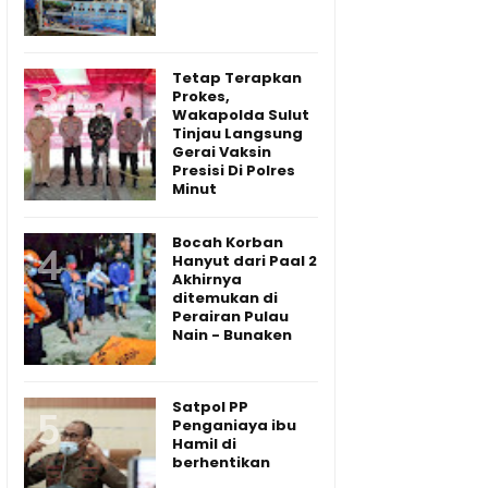
Tetap Terapkan
Prokes,
Wakapolda Sulut
Tinjau Langsung
Gerai Vaksin
Presisi Di Polres
Minut
Bocah Korban
Hanyut dari Paal 2
Akhirnya
ditemukan di
Perairan Pulau
Nain - Bunaken
Satpol PP
Penganiaya ibu
Hamil di
berhentikan