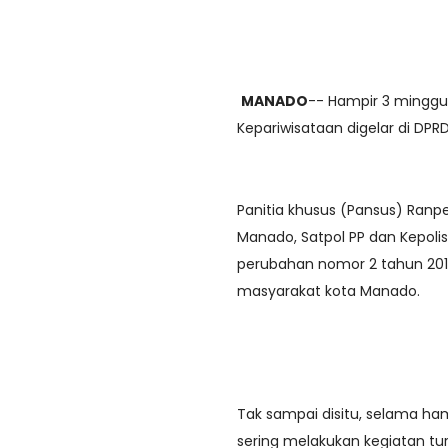
MANADO
-- Hampir 3 mingg
Kepariwisataan digelar di DP
Panitia khusus (Pansus) Ranpe
Manado, Satpol PP dan Kepol
perubahan nomor 2 tahun 2015
masyarakat kota Manado.
Tak sampai disitu, selama ham
sering melakukan kegiatan tu