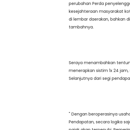
perubahan Perda penyelengga
kesejahteraan masyarakat ko
di lembar daerakan, bahkan di
tambahnya.
Seraya menambahkan tentuny
menerapkan sistim 1x 24 jam,
Selanjutnya dari segi pendap
" Dengan beroperasinya usah
Pendapatan, secara logika saj
pajak akan terpenuhi. Pemer