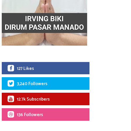
127 Likes
3,240 Followers
12.7k Subscribers
136 Followers