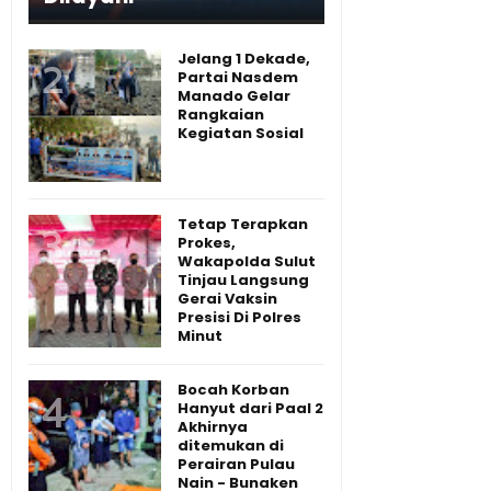
Jelang 1 Dekade,
Partai Nasdem
Manado Gelar
Rangkaian
Kegiatan Sosial
Tetap Terapkan
Prokes,
Wakapolda Sulut
Tinjau Langsung
Gerai Vaksin
Presisi Di Polres
Minut
Bocah Korban
Hanyut dari Paal 2
Akhirnya
ditemukan di
Perairan Pulau
Nain - Bunaken