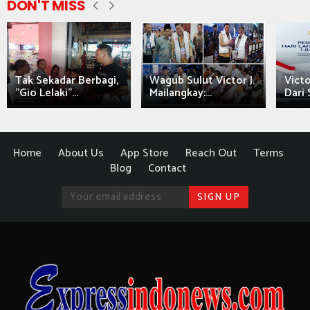
DON'T MISS
Tak Sekadar Berbagi,
Wagub Sulut Victor J.
Victo
"Gio Lelaki"...
Mailangkay:...
Dari 
Home
About Us
App Store
Reach Out
Terms
Blog
Contact