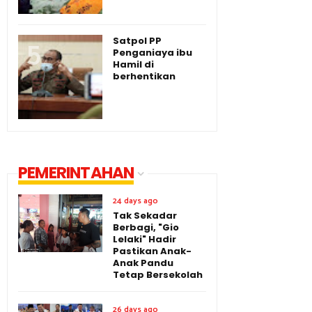
Satpol PP
Penganiaya ibu
Hamil di
berhentikan
PEMERINTAHAN
24 days ago
Tak Sekadar
Berbagi, "Gio
Lelaki" Hadir
Pastikan Anak-
Anak Pandu
Tetap Bersekolah
26 days ago