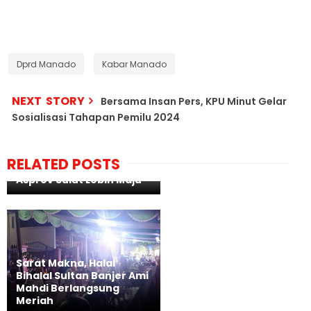
Dprd Manado
Kabar Manado
NEXT STORY
Bersama Insan Pers, KPU Minut Gelar
Sosialisasi Tahapan Pemilu 2024
Bersama Seluruh Unsur
RELATED POSTS
Yang Ada JG Optimis
Asprov Sulut Lebih Maju
Sarat Makna, Halal
Bihalal Sultan Banjer Ami
Mahdi Berlangsung
Meriah