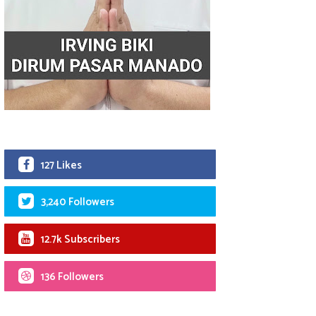
127 Likes
3,240 Followers
12.7k Subscribers
136 Followers