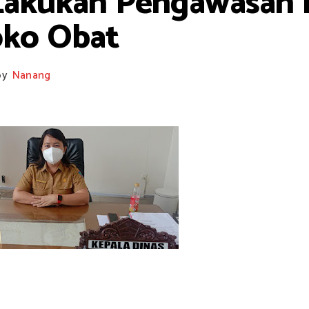
Lakukan Pengawasan R
oko Obat
by
Nanang