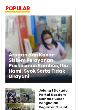
POPULAR
Arogan dan Kasar
Sistem Pelayanan
Puskesmas Kombos, Ibu
Hamil Syok Serta Tidak
Dilayani
Jelang 1 Dekade,
Partai Nasdem
Manado Gelar
Rangkaian
Kegiatan Sosial