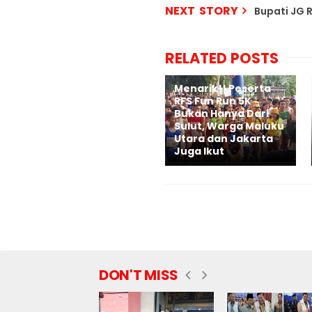
NEXT STORY
Bupati JG 
RELATED POSTS
Menarik!! Peserta
RFS Fun Run 5K
Bukan Hanya Dari
Sulut, Warga Maluku
Utara dan Jakarta
Juga Ikut
DON'T MISS