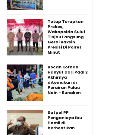
Tetap Terapkan
Prokes,
Wakapolda Sulut
Tinjau Langsung
Gerai Vaksin
Presisi Di Polres
Minut
Bocah Korban
Hanyut dari Paal 2
Akhirnya
ditemukan di
Perairan Pulau
Nain - Bunaken
Satpol PP
Penganiaya ibu
Hamil di
berhentikan