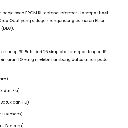
 penjelasan BPOM RI tentang informasi keempat hasil
irup Obat yang diduga mengandung cemaran Etilen
n (DEG).
terhadap 39 Bets dari 26 sirup obat sampai dengan 19
cemaran EG yang melebihi ambang batas aman pada
mam)
uk dan Flu)
 Batuk dan Flu)
bat Demam)
Obat Demam)