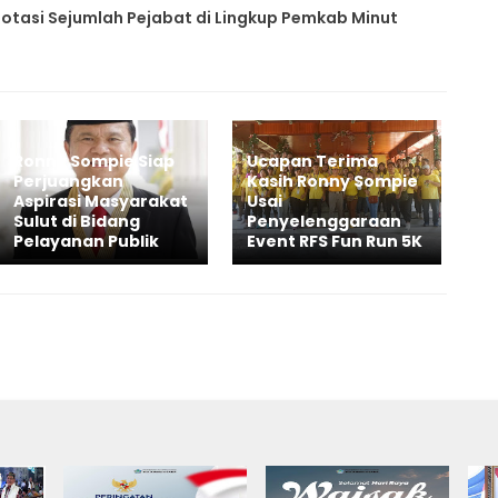
Rotasi Sejumlah Pejabat di Lingkup Pemkab Minut
Ronny Sompie Siap
Ucapan Terima
Perjuangkan
Kasih Ronny Sompie
Aspirasi Masyarakat
Usai
Sulut di Bidang
Penyelenggaraan
Pelayanan Publik
Event RFS Fun Run 5K