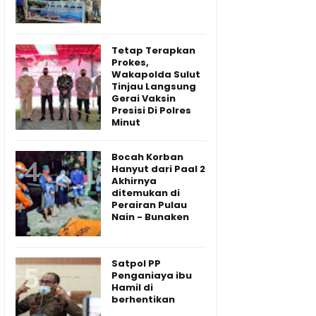
Tetap Terapkan
Prokes,
Wakapolda Sulut
Tinjau Langsung
Gerai Vaksin
Presisi Di Polres
Minut
Bocah Korban
Hanyut dari Paal 2
Akhirnya
ditemukan di
Perairan Pulau
Nain - Bunaken
Satpol PP
Penganiaya ibu
Hamil di
berhentikan