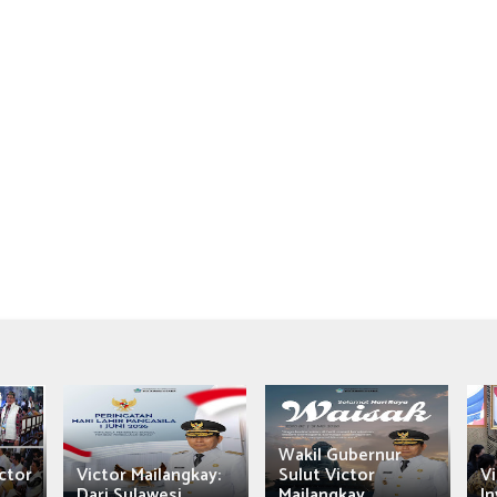
Wakil Gubernur
ctor
Victor Mailangkay:
Sulut Victor
Vi
Dari Sulawesi...
Mailangkay
In