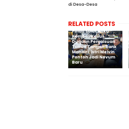
di Desa-Desa
RELATED POSTS
Polda Sulut Buka
Kembali Kasus
Dugaan Pemalsuan
Tanda Tangan Bank
Mandiri, Istri Melvin
Pontoh Jadi Novum
Baru