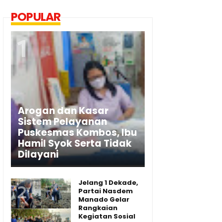
POPULAR
Arogan dan Kasar
Sistem Pelayanan
Puskesmas Kombos, Ibu
Hamil Syok Serta Tidak
Dilayani
Jelang 1 Dekade,
Partai Nasdem
Manado Gelar
Rangkaian
Kegiatan Sosial