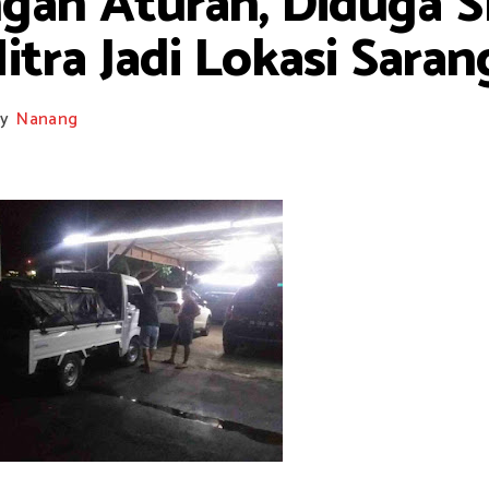
gan Aturan, Diduga S
itra Jadi Lokasi Sara
y
Nanang