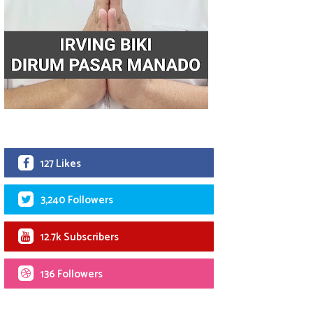
127 Likes
3,240 Followers
12.7k Subscribers
136 Followers