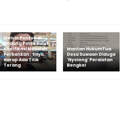
Melvin Pontoh di
Undang Polda Sulut
Klarifikasi Masalah
Mantan HukumTua
Perbankan : Saya
Desa Suwaan Diduga
Harap Ada Titik
'Nyolong' Peralatan
Terang
Bengkel