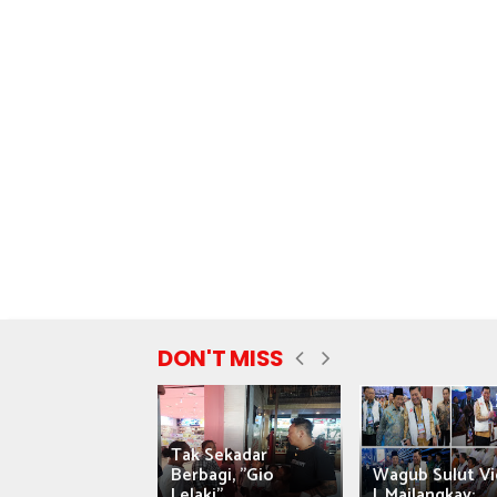
DON'T MISS
Tak Sekadar
nyataan Saiful
Berbagi, "Gio
Wagub Sulut Vi
ni Tuai Kritik,
Lelaki"...
J. Mailangkay:...