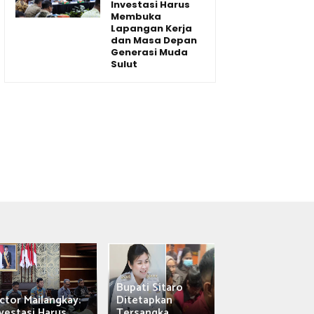
Investasi Harus
Membuka
Lapangan Kerja
dan Masa Depan
Generasi Muda
Sulut
Bupati Sitaro
Wagub Victor
ctor Mailangkay:
Ditetapkan
Mailangkay
vestasi Harus...
Tersangka,...
Saksikan Sab