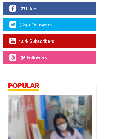
127 Likes
3,240 Followers
12.7k Subscribers
136 Followers
POPULAR