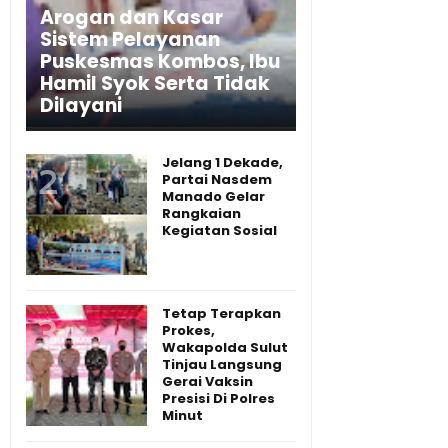
Arogan dan Kasar
Sistem Pelayanan
Puskesmas Kombos, Ibu
Hamil Syok Serta Tidak
Dilayani
Jelang 1 Dekade,
Partai Nasdem
Manado Gelar
Rangkaian
Kegiatan Sosial
Tetap Terapkan
Prokes,
Wakapolda Sulut
Tinjau Langsung
Gerai Vaksin
Presisi Di Polres
Minut