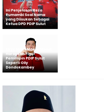
Ini Penjelasan Reza
Rumambi Soal Nama
yang Diisukan Sebagai
Ketua DPD PDIP Sulut
Elryc Milan Maesa Mosal
Harapkan Figur
Pemimpin PDIP Sulut
Seperti Olly
Dondokambey