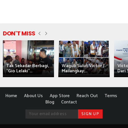
DON'T MISS
Tak Sekadar Berbagi,
Wagub Sulut Victor J.
Victo
"Gio Lelaki"...
Mailangkay:...
Dari 
Home
About Us
App Store
Reach Out
Terms
Blog
Contact