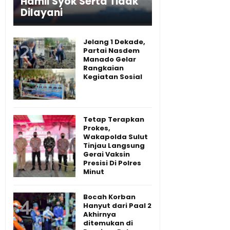
Hamil Syok Serta Tidak
Dilayani
Jelang 1 Dekade,
Partai Nasdem
Manado Gelar
Rangkaian
Kegiatan Sosial
Tetap Terapkan
Prokes,
Wakapolda Sulut
Tinjau Langsung
Gerai Vaksin
Presisi Di Polres
Minut
Bocah Korban
Hanyut dari Paal 2
Akhirnya
ditemukan di