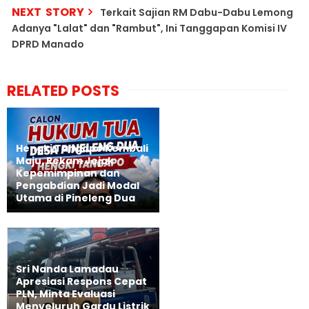
NEXT STORY
Terkait Sajian RM Dabu-Dabu Lemong
Adanya "Lalat" dan "Rambut", Ini Tanggapan Komisi IV
DPRD Manado
RELATED POSTS
Hengki Tangapo Kembali
Maju, Rekam Jejak
Kepemimpinan dan
Pengabdian Jadi Modal
Utama di Pineleng Dua
Sri Nanda Lamadau
Apresiasi Respons Cepat
PLN, Minta Evaluasi
Menyeluruh Gardu Listrik