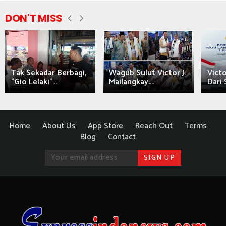
DON'T MISS
Tak Sekadar Berbagi,
Wagub Sulut Victor J.
Victo
"Gio Lelaki"...
Mailangkay:...
Dari 
Home
About Us
App Store
Reach Out
Terms
Blog
Contact