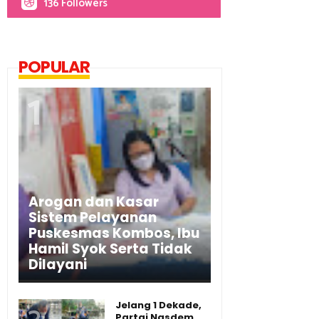
136 Followers
POPULAR
Arogan dan Kasar
Sistem Pelayanan
Puskesmas Kombos, Ibu
Hamil Syok Serta Tidak
Dilayani
Jelang 1 Dekade,
Partai Nasdem