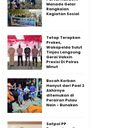
Manado Gelar
Rangkaian
Kegiatan Sosial
Tetap Terapkan
Prokes,
Wakapolda Sulut
Tinjau Langsung
Gerai Vaksin
Presisi Di Polres
Minut
Bocah Korban
Hanyut dari Paal 2
Akhirnya
ditemukan di
Perairan Pulau
Nain - Bunaken
Satpol PP