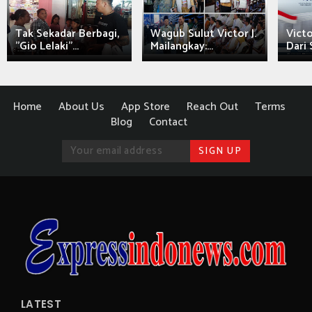
Tak Sekadar Berbagi,
Wagub Sulut Victor J.
Victo
"Gio Lelaki"...
Mailangkay:...
Dari 
Home
About Us
App Store
Reach Out
Terms
Blog
Contact
LATEST