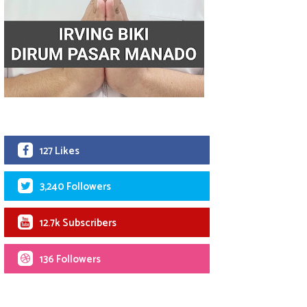
127 Likes
3,240 Followers
12.7k Subscribers
136 Followers