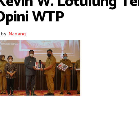
evin W. Lotulung Te
Opini WTP
by
Nanang