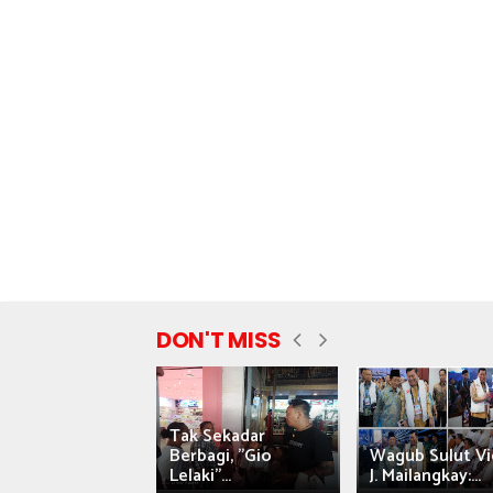
DON'T MISS
Tak Sekadar
nyataan Saiful
Berbagi, "Gio
Wagub Sulut Vi
ni Tuai Kritik,
Lelaki"...
J. Mailangkay:...