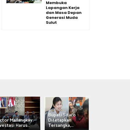
Membuka
Lapangan Kerja
dan Masa Depan
Generasi Muda
Sulut
Bupati Sitaro
Wagub Victor
ctor Mailangkay:
Ditetapkan
Mailangkay
vestasi Harus...
Tersangka,...
Saksikan Sab