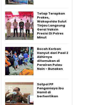
Tetap Terapkan
Prokes,
Wakapolda Sulut
Tinjau Langsung
Gerai Vaksin
Presisi Di Polres
Minut
Bocah Korban
Hanyut dari Paal 2
Akhirnya
ditemukan di
Perairan Pulau
Nain - Bunaken
Satpol PP
Penganiaya ibu
Hamil di
berhentikan