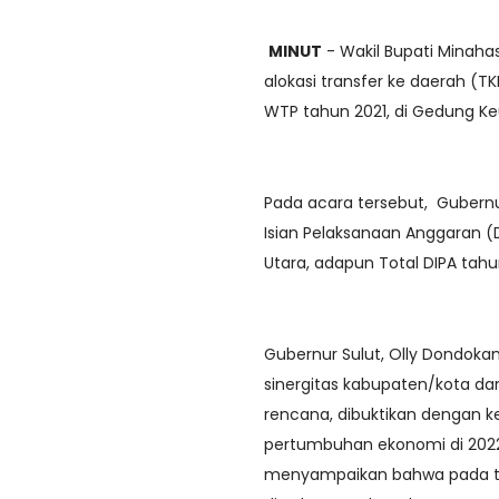
MINUT
- Wakil Bupati Minaha
alokasi transfer ke daerah (
WTP tahun 2021, di Gedung Keu
Pada acara tersebut, Gubern
Isian Pelaksanaan Anggaran (D
Utara, adapun Total DIPA tahun
Gubernur Sulut, Olly Dondok
sinergitas kabupaten/kota dan
rencana, dibuktikan dengan k
pertumbuhan ekonomi di 2022 
menyampaikan bahwa pada tah