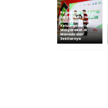
Pegadaian Siapkan
2.000 Dosis Vaksin
untuk Karyawan,
Keluarga serta
Masyarakat di
Manado dan
Sekitarnya