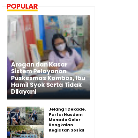
POPULAR
Arogan dan Kasar
Sistem Pelayanan
Puskesmas Kombos, Ibu
Hamil Syok Serta Tidak
Dilayani
Jelang 1 Dekade,
Partai Nasdem
Manado Gelar
Rangkaian
Kegiatan Sosial