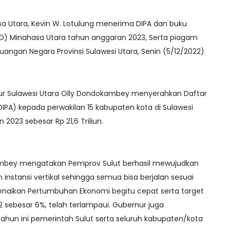
sa Utara, Kevin W. Lotulung menerima DIPA dan buku
TKD) Minahasa Utara tahun anggaran 2023, Serta piagam
angan Negara Provinsi Sulawesi Utara, Senin (5/12/2022)
ur Sulawesi Utara Olly Dondokambey menyerahkan Daftar
IPA) kepada perwakilan 15 kabupaten kota di Sulawesi
 2023 sebesar Rp 21,6 Triliun.
ambey mengatakan Pemprov Sulut berhasil mewujudkan
 instansi vertikal sehingga semua bisa berjalan sesuai
enaikan Pertumbuhan Ekonomi begitu cepat serta target
sebesar 6%, telah terlampaui. Gubernur juga
un ini pemerintah Sulut serta seluruh kabupaten/kota