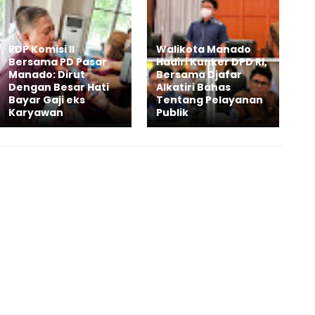
RDP Komisi II
Walikota Manado
Bersama PD Pasar
Hadiri Kunker DPD RI,
Manado: Dirut
Bersama Djafar
Dengan Besar Hati
Alkatiri Bahas
Bayar Gaji eks
Tentang Pelayanan
Karyawan
Publik