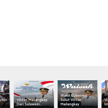
Wakil Gubernur
ctor
Victor Mailangkay:
Sulut Victor
Vi
Dari Sulawesi...
Mailangkay
In