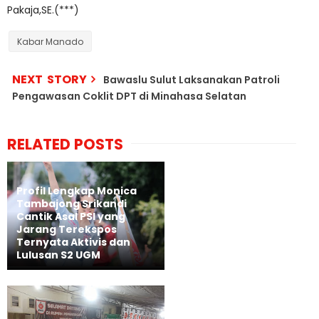
Pakaja,SE.(***)
Kabar Manado
NEXT STORY
Bawaslu Sulut Laksanakan Patroli
Pengawasan Coklit DPT di Minahasa Selatan
RELATED POSTS
Profil Lengkap Monica
Tambajong Srikandi
Cantik Asal PSI yang
Jarang Terekspos
Ternyata Aktivis dan
Lulusan S2 UGM