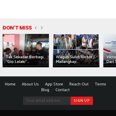
DON'T MISS
Tak Sekadar Berbagi,
Wagub Sulut Victor J.
Victo
"Gio Lelaki"...
Mailangkay:...
Dari 
Home
About Us
App Store
Reach Out
Terms
Blog
Contact