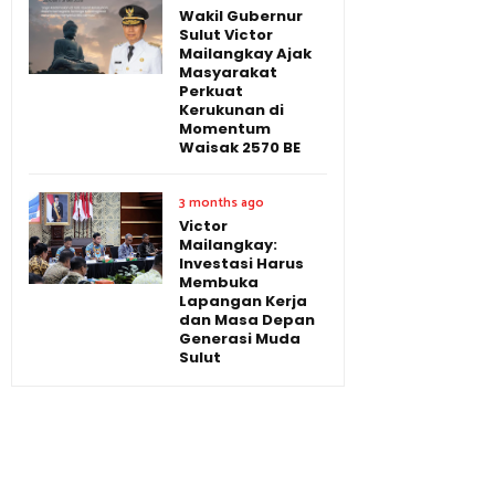
Wakil Gubernur
Sulut Victor
Mailangkay Ajak
Masyarakat
Perkuat
Kerukunan di
Momentum
Waisak 2570 BE
3 months ago
Victor
Mailangkay:
Investasi Harus
Membuka
Lapangan Kerja
dan Masa Depan
Generasi Muda
Sulut