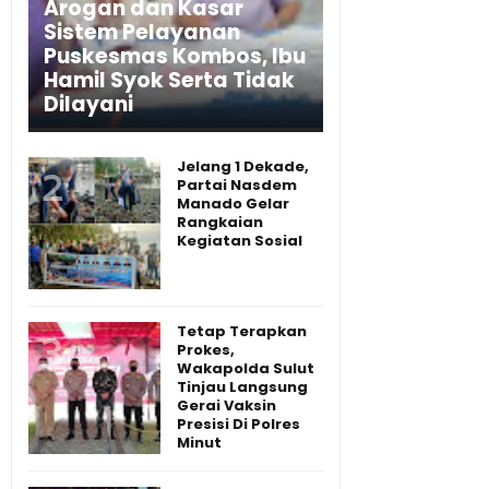
Arogan dan Kasar
Sistem Pelayanan
Puskesmas Kombos, Ibu
Hamil Syok Serta Tidak
Dilayani
Jelang 1 Dekade,
Partai Nasdem
Manado Gelar
Rangkaian
Kegiatan Sosial
Tetap Terapkan
Prokes,
Wakapolda Sulut
Tinjau Langsung
Gerai Vaksin
Presisi Di Polres
Minut