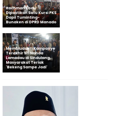
Rachman Kodu
Dipastikan Satu Kursi PKS
Dapil Tuminting-
Bunaken di DPRD Manado
Membludak!! Kampanye
Terakhir Sri Nanda
Lamadau di Sindulang,
Masyarakat Teriak
'Bekeng Sampe Jadi'