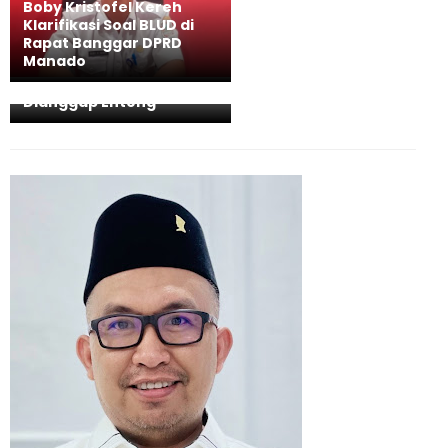
Boby Kristofel Kereh
Klarifikasi Soal BLUD di
DPRD Kota Manado
Rapat Banggar DPRD
Soroti Kinerja Kadis
Manado
Kesehatan: "BLUD
Disembunyikan, DPRD
Dianggap Enteng"