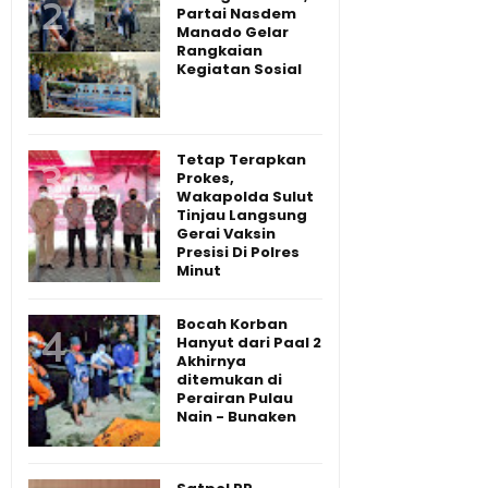
Partai Nasdem
Manado Gelar
Rangkaian
Kegiatan Sosial
Tetap Terapkan
Prokes,
Wakapolda Sulut
Tinjau Langsung
Gerai Vaksin
Presisi Di Polres
Minut
Bocah Korban
Hanyut dari Paal 2
Akhirnya
ditemukan di
Perairan Pulau
Nain - Bunaken