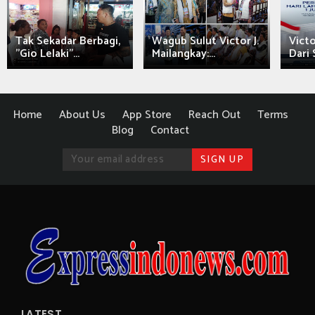
Tak Sekadar Berbagi,
Wagub Sulut Victor J.
Victo
"Gio Lelaki"...
Mailangkay:...
Dari 
Home
About Us
App Store
Reach Out
Terms
Blog
Contact
LATEST