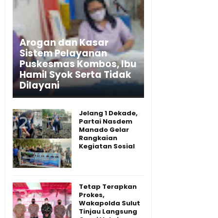
Arogan dan Kasar
Sistem Pelayanan
Puskesmas Kombos, Ibu
Hamil Syok Serta Tidak
Dilayani
Jelang 1 Dekade,
Partai Nasdem
Manado Gelar
Rangkaian
Kegiatan Sosial
Tetap Terapkan
Prokes,
Wakapolda Sulut
Tinjau Langsung