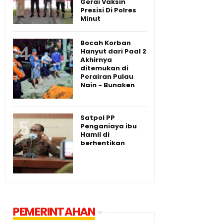
Gerai Vaksin
Presisi Di Polres
Minut
Bocah Korban
Hanyut dari Paal 2
Akhirnya
ditemukan di
Perairan Pulau
Nain - Bunaken
Satpol PP
Penganiaya ibu
Hamil di
berhentikan
PEMERINTAHAN