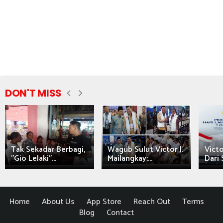
DON'T MISS
Tak Sekadar Berbagi,
Wagub Sulut Victor J.
Victo
"Gio Lelaki"...
Mailangkay:...
Dari 
Home
About Us
App Store
Reach Out
Terms
Blog
Contact