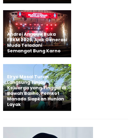
Andrei Angouw Buka
FBKM 2026, Ajak Generasi
Muda Teladani
Semangat Bung Karno
Elryc Mosal Turun
Langsung Tinjau
Keluarga yang Tinggal di
Bawah Baliho, Pemkot
Manado Siapkan Hunian
Layak