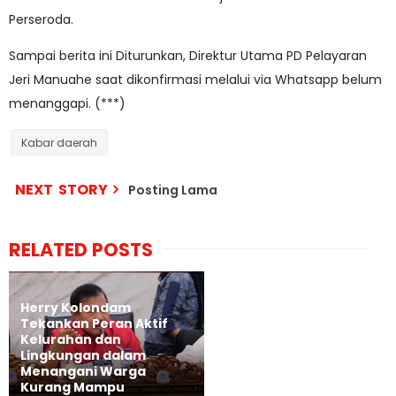
Perseroda.
Sampai berita ini Diturunkan, Direktur Utama PD Pelayaran
Jeri Manuahe saat dikonfirmasi melalui via Whatsapp belum
menanggapi. (***)
Kabar daerah
NEXT STORY
Posting Lama
RELATED POSTS
Herry Kolondam
Tekankan Peran Aktif
Kelurahan dan
Lingkungan dalam
Menangani Warga
Kurang Mampu