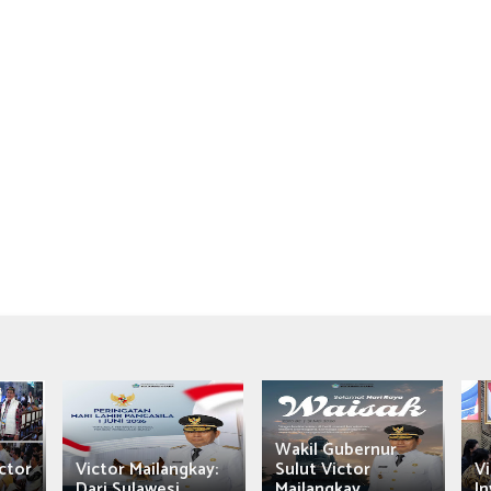
Wakil Gubernur
ctor
Victor Mailangkay:
Sulut Victor
Vi
Dari Sulawesi...
Mailangkay
In