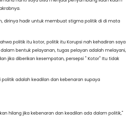
aimana nanti saya bisa menjadi penyambung lidah kaum
 akrabnya.
dirinya hadir untuk membuat stigma politik di di mata
wa politik itu kotor, politik itu Korupsi nah kehadiran saya
tik dalam bentuk pelayanan, tugas pelayan adalah melayani,
n jika diberikan kesempatan, persepsi " Kotor" Itu tidak
 politik adalah keadilan dan kebenaran supaya
kan hilang jika kebenaran dan keadilan ada dalam politik,"