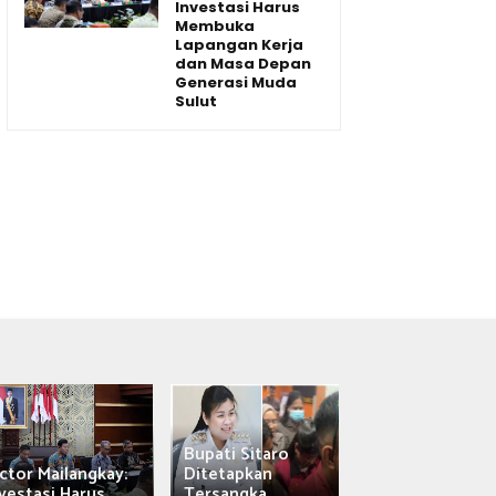
Investasi Harus
Membuka
Lapangan Kerja
dan Masa Depan
Generasi Muda
Sulut
Bupati Sitaro
Wagub Victor
ctor Mailangkay:
Ditetapkan
Mailangkay
vestasi Harus...
Tersangka,...
Saksikan Sab