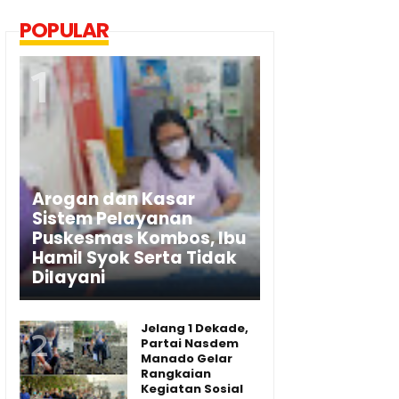
POPULAR
Arogan dan Kasar
Sistem Pelayanan
Puskesmas Kombos, Ibu
Hamil Syok Serta Tidak
Dilayani
Jelang 1 Dekade,
Partai Nasdem
Manado Gelar
Rangkaian
Kegiatan Sosial