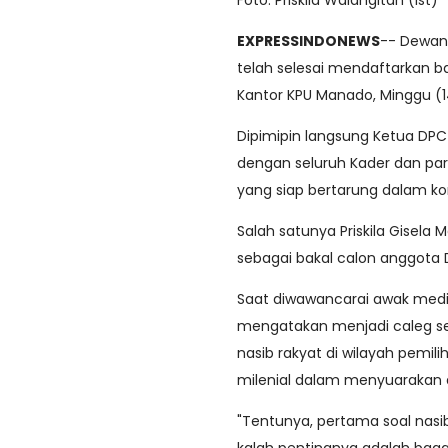
Foto: Priskila Walangitan (ist)
EXPRESSINDONEWS
-- Dewan
telah selesai mendaftarkan ba
Kantor KPU Manado, Minggu (1
Dipimipin langsung Ketua DP
dengan seluruh Kader dan para
yang siap bertarung dalam ko
Salah satunya Priskila Gisela 
sebagai bakal calon anggota
Saat diwawancarai awak media
mengatakan menjadi caleg se
nasib rakyat di wilayah pemil
milenial dalam menyuarakan a
"Tentunya, pertama soal nasi