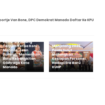
oortje Van Bone, DPC Demokrat Manado Daftar Ke KPU
Richard Sualang
Terpilih Ketua Koni
Menjelang 2026,
Manado, Jean
Polda Sulut
Sumilat : Momentum
Matangkan
Baru Kebangkitan
Kesiapan Personel
Olahraga Kota
Hadapi Era Baru
Manado
KUHP