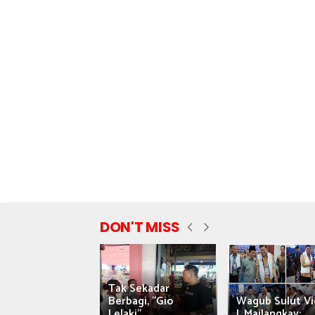
DON'T MISS
Tak Sekadar
nyataan Saiful
Berbagi, "Gio
Wagub Sulut Vi
ni Tuai Kritik,
Lelaki"...
J. Mailangkay:...