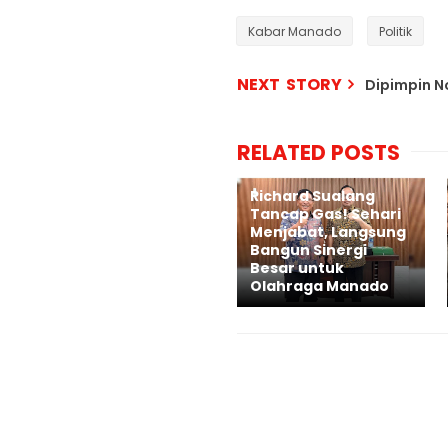
Kabar Manado
Politik
NEXT STORY
Dipimpin N
RELATED POSTS
Richard Sualang
Tancap Gas! Sehari
Menjabat, Langsung
Bangun Sinergi
Besar untuk
Olahraga Manado