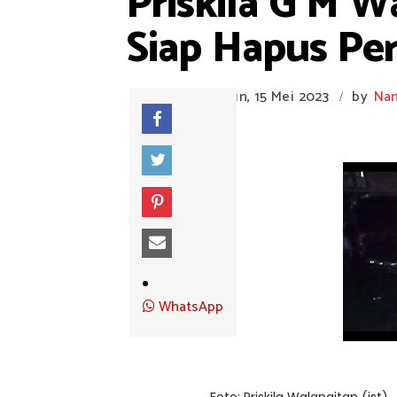
Priskila G M 
Siap Hapus Pers
Senin, 15 Mei 2023
by
Na
/
WhatsApp