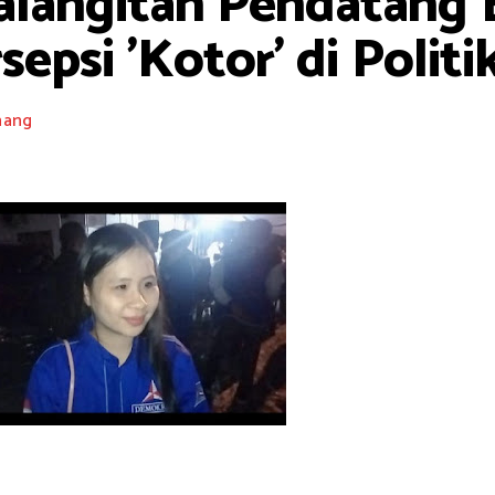
Walangitan Pendatang 
epsi 'Kotor' di Politik
nang