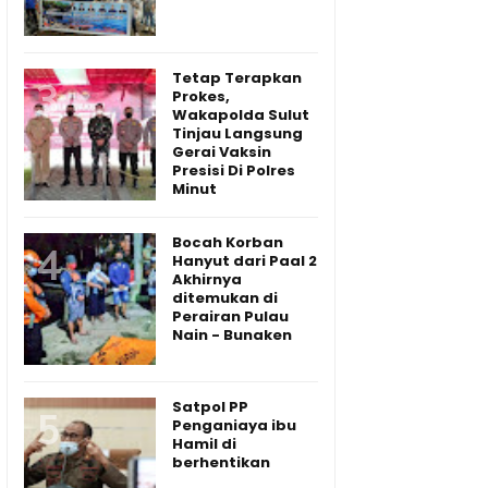
Tetap Terapkan
Prokes,
Wakapolda Sulut
Tinjau Langsung
Gerai Vaksin
Presisi Di Polres
Minut
Bocah Korban
Hanyut dari Paal 2
Akhirnya
ditemukan di
Perairan Pulau
Nain - Bunaken
Satpol PP
Penganiaya ibu
Hamil di
berhentikan