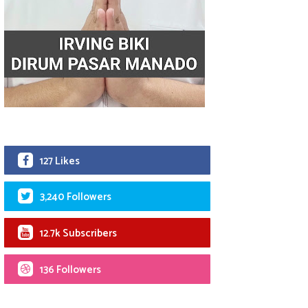
127 Likes
3,240 Followers
12.7k Subscribers
136 Followers