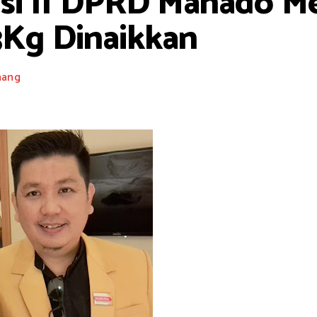
i II DPRD Manado Men
Kg Dinaikkan
nang