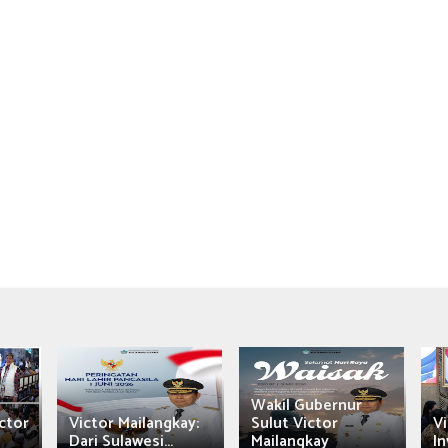
Wakil Gubernur
ctor
Victor Mailangkay:
Sulut Victor
Vi
Dari Sulawesi...
Mailangkay
In