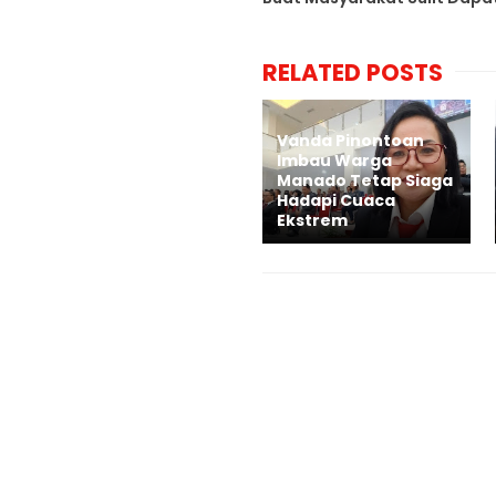
RELATED POSTS
Vanda Pinontoan
Imbau Warga
Manado Tetap Siaga
Hadapi Cuaca
Ekstrem