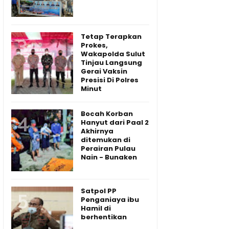
Tetap Terapkan
Prokes,
Wakapolda Sulut
Tinjau Langsung
Gerai Vaksin
Presisi Di Polres
Minut
Bocah Korban
Hanyut dari Paal 2
Akhirnya
ditemukan di
Perairan Pulau
Nain - Bunaken
Satpol PP
Penganiaya ibu
Hamil di
berhentikan