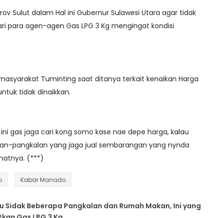
v Sulut dalam Hal ini Gubernur Sulawesi Utara agar tidak
i para agen-agen Gas LPG 3 Kg mengingat kondisi
tu masyarakat Tuminting saat ditanya terkait kenaikan Harga
tuk tidak dinaikkan.
 ini gas jaga cari kong somo kase nae depe harga, kalau
alan-pangkalan yang jaga jual sembarangan yang nynda
hatnya. (***)
o
Kabar Manado
u Sidak Beberapa Pangkalan dan Rumah Makan, Ini yang
tkan Gas LPG 3 Kg