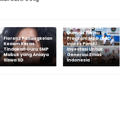
Ferdinand Djeki
Dumais Tinjau
Florens Panungkelan
Program MBG di SD
Kecam Keras
Inpres Pandu :
Tindakan Guru SMP
Investasi Untuk
Mabuk yang Aniaya
Generasi Emas
Siswa SD
Indonesia