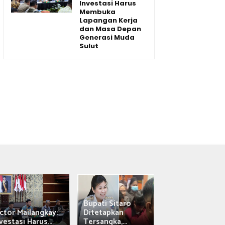
Investasi Harus
Membuka
Lapangan Kerja
dan Masa Depan
Generasi Muda
Sulut
Bupati Sitaro
Wagub Victor
ctor Mailangkay:
Ditetapkan
Mailangkay
vestasi Harus...
Tersangka,...
Saksikan Sab