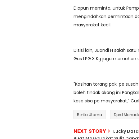
Diapun meminta, untuk Pempro
mengindahkan permintaan dar
masyarakat kecil.
Disisi lain, Juandi H salah sa
Gas LPG 3 Kg juga memohon un
"Kasihan torang pak, pe susah
boleh tindak akang ini Pangk
kase sisa pa masyarakat," Cur
Berita Utama
Dprd Manad
NEXT STORY
Lucky Data
Buat Masyarakat Sulit Dapa