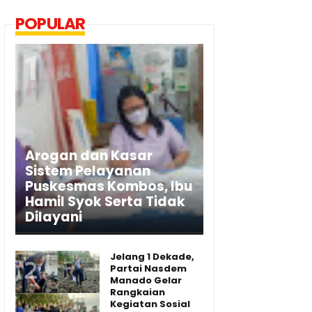
POPULAR
Arogan dan Kasar
Sistem Pelayanan
Puskesmas Kombos, Ibu
Hamil Syok Serta Tidak
Dilayani
Jelang 1 Dekade,
Partai Nasdem
Manado Gelar
Rangkaian
Kegiatan Sosial