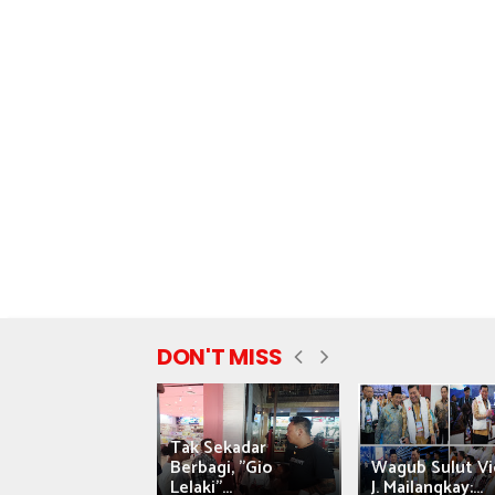
DON'T MISS
Tak Sekadar
nyataan Saiful
Berbagi, "Gio
Wagub Sulut Vi
ni Tuai Kritik,
Lelaki"...
J. Mailangkay:...