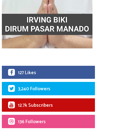
127 Likes
3,240 Followers
12.7k Subscribers
136 Followers