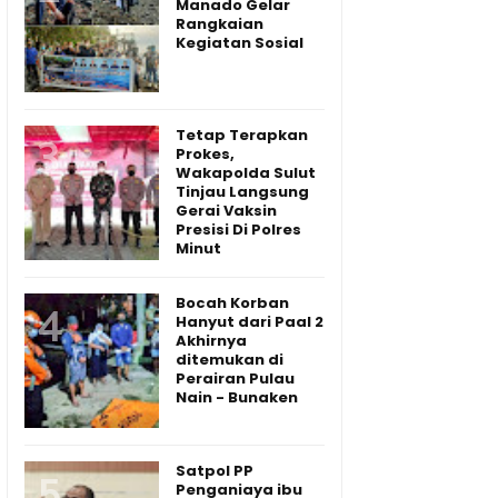
Manado Gelar
Rangkaian
Kegiatan Sosial
Tetap Terapkan
Prokes,
Wakapolda Sulut
Tinjau Langsung
Gerai Vaksin
Presisi Di Polres
Minut
Bocah Korban
Hanyut dari Paal 2
Akhirnya
ditemukan di
Perairan Pulau
Nain - Bunaken
Satpol PP
Penganiaya ibu