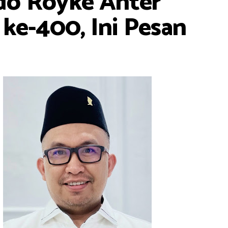
do Royke Anter
e-400, Ini Pesan