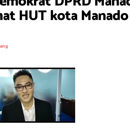
 Demokrat DPRD Mana
at HUT kota Manado k
ang