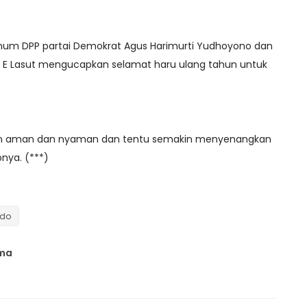
Umum DPP partai Demokrat Agus Harimurti Yudhoyono dan
y E Lasut mengucapkan selamat haru ulang tahun untuk
in aman dan nyaman dan tentu semakin menyenangkan
pnya. (***)
ado
ama