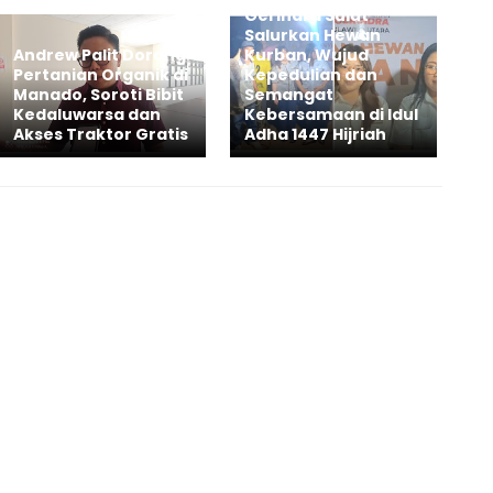
Gerindra Sulut
Salurkan Hewan
Andrew Palit Dorong
Kurban, Wujud
Pertanian Organik di
Kepedulian dan
Manado, Soroti Bibit
Semangat
Kedaluwarsa dan
Kebersamaan di Idul
Akses Traktor Gratis
Adha 1447 Hijriah