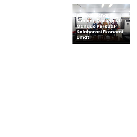
Wawali Richard
Sualang Dorong NU
Manado Perkuat
Kolaborasi Ekonomi
Umat