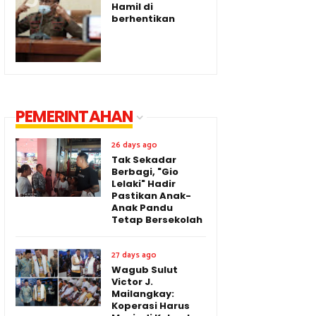
Hamil di
berhentikan
PEMERINTAHAN
26 days ago
Tak Sekadar
Berbagi, "Gio
Lelaki" Hadir
Pastikan Anak-
Anak Pandu
Tetap Bersekolah
27 days ago
Wagub Sulut
Victor J.
Mailangkay:
Koperasi Harus