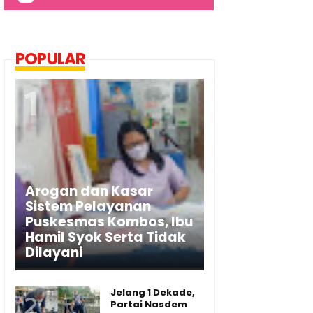
POPULAR
Arogan dan Kasar
Sistem Pelayanan
Puskesmas Kombos, Ibu
Hamil Syok Serta Tidak
Dilayani
Jelang 1 Dekade,
Partai Nasdem