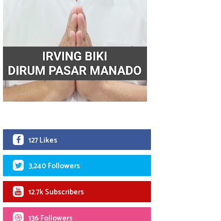
127 Likes
3,240 Followers
12.7k Subscribers
136 Followers