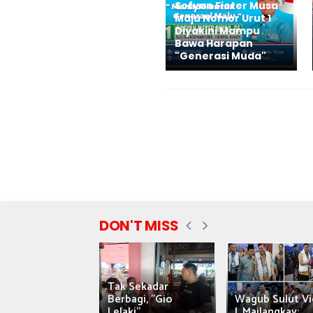
Sofyan Fieter Musa
Maju Nomor Urut 1
Diyakini Mampu
Bawa Harapan
"Generasi Muda"
DON'T MISS
Tak Sekadar
nyataan Saiful
Berbagi, "Gio
Wagub Sulut Vi
ni Tuai Kritik,
Lelaki"...
J. Mailangkay:...