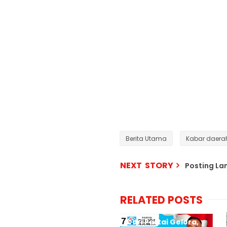
Berita Utama
Kabar daera
NEXT STORY
Posting L
RELATED POSTS
Dari Partai Gelora,