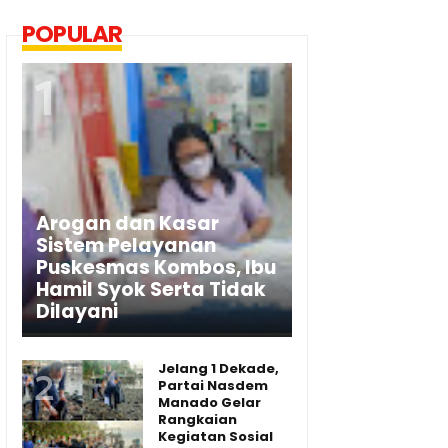
POPULAR
Arogan dan Kasar
Sistem Pelayanan
Puskesmas Kombos, Ibu
Hamil Syok Serta Tidak
Dilayani
Jelang 1 Dekade,
Partai Nasdem
Manado Gelar
Rangkaian
Kegiatan Sosial