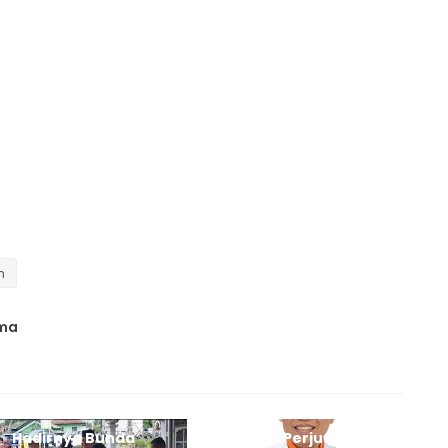
h
ama
Hadirnya Bunda
Banyak Perjuangkan