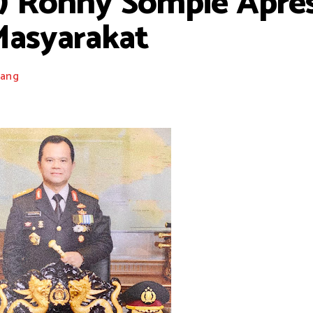
rn) Ronny Sompie Apre
Masyarakat
ang