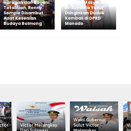
Harapan dan Bogani
Aspirasi Masyarakat,
Totabuan, Ronny
Dr Suyanto Yusuf
Sompie Disambut
Diinginkan Duduk
Adat Kesenian
Kembali di DPRD
Budaya Bolmong
Manado
Wakil Gubernur
ctor
Victor Mailangkay:
Sulut Victor
Vi
Dari Sulawesi...
Mailangkay
In