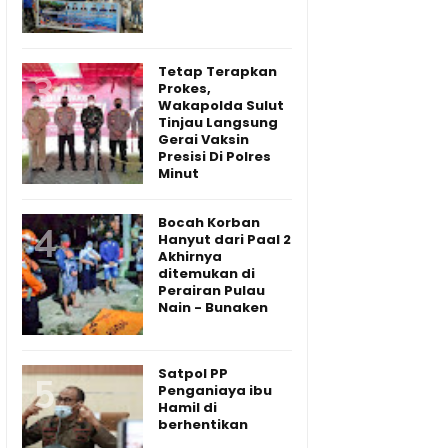
Tetap Terapkan
Prokes,
Wakapolda Sulut
Tinjau Langsung
Gerai Vaksin
Presisi Di Polres
Minut
Bocah Korban
Hanyut dari Paal 2
Akhirnya
ditemukan di
Perairan Pulau
Nain - Bunaken
Satpol PP
Penganiaya ibu
Hamil di
berhentikan