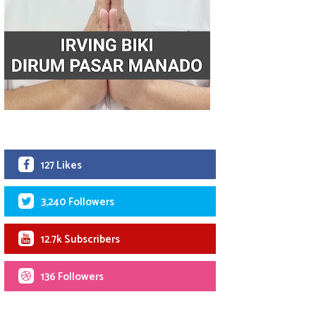
127 Likes
3,240 Followers
12.7k Subscribers
136 Followers