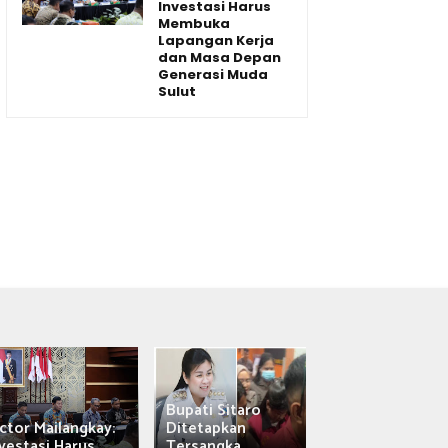
Investasi Harus
Membuka
Lapangan Kerja
dan Masa Depan
Generasi Muda
Sulut
Bupati Sitaro
Wagub Victor
ctor Mailangkay:
Ditetapkan
Mailangkay
vestasi Harus...
Tersangka,...
Saksikan Sab