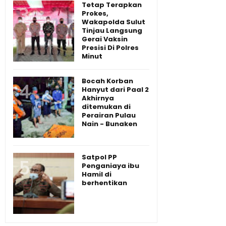
Tetap Terapkan
Prokes,
Wakapolda Sulut
Tinjau Langsung
Gerai Vaksin
Presisi Di Polres
Minut
Bocah Korban
Hanyut dari Paal 2
Akhirnya
ditemukan di
Perairan Pulau
Nain - Bunaken
Satpol PP
Penganiaya ibu
Hamil di
berhentikan