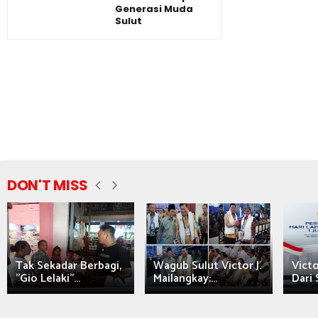
Generasi Muda
Sulut
DON'T MISS
Tak Sekadar Berbagi,
Wagub Sulut Victor J.
Victo
"Gio Lelaki"...
Mailangkay:...
Dari 