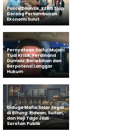
Pasca Dilantik, KERIS Siap
Dorong Pertumbuhan
Ekonomi Sulut
Pernyataan Saiful Mujani
Tuai Kritik, Ferdinand
Dumais: Berlebihan dan
Berpotensi Langgar
Hukum
Diduga Mafia Solar Ilegal
di Bitung: Ridwan, Sultan,
dan Haji Tago Jadi
Sorotan Publik