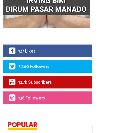
127 Likes
3,240 Followers
12.7k Subscribers
136 Followers
POPULAR