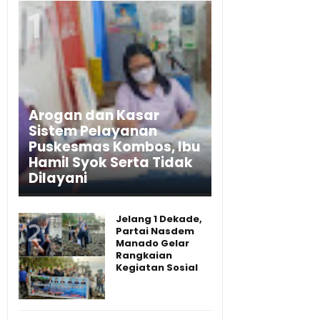
Arogan dan Kasar
Sistem Pelayanan
Puskesmas Kombos, Ibu
Hamil Syok Serta Tidak
Dilayani
Jelang 1 Dekade,
Partai Nasdem
Manado Gelar
Rangkaian
Kegiatan Sosial