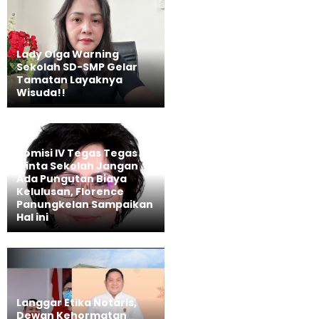
Lady Olga Warning
Sekolah SD-SMP Gelar
Tamatan Layaknya
Wisuda!!
Komisi IV Tegas Tegas
Minta Sekolah Jangan
Ada Pungutan Biaya
Kelulusan, Florence
Panungkelan Sampaikan
Hal ini
Langgar Etika Notaris,
Dewan Kehormatan