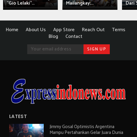
"Gio Lelaki"...
Mailangkay:...
Dari 
Home
About Us
App Store
Reach Out
Terms
Blog
Contact
LATEST
Jimmy Gosal Optimistis Argentina
Mampu Pertahankan Gelar Juara Dunia