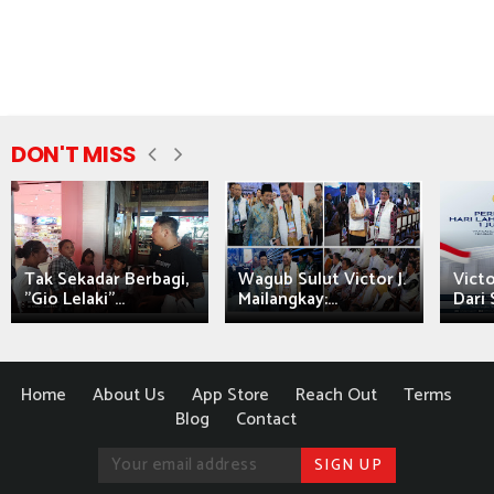
DON'T MISS
Tak Sekadar Berbagi,
Wagub Sulut Victor J.
Victo
"Gio Lelaki"...
Mailangkay:...
Dari 
Home
About Us
App Store
Reach Out
Terms
Blog
Contact