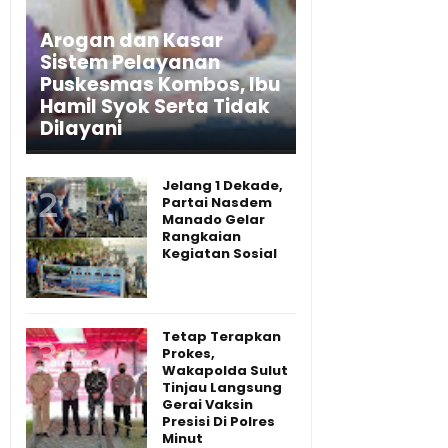
Arogan dan Kasar
Sistem Pelayanan
Puskesmas Kombos, Ibu
Hamil Syok Serta Tidak
Dilayani
Jelang 1 Dekade,
Partai Nasdem
Manado Gelar
Rangkaian
Kegiatan Sosial
Tetap Terapkan
Prokes,
Wakapolda Sulut
Tinjau Langsung
Gerai Vaksin
Presisi Di Polres
Minut