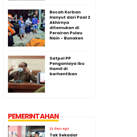
Bocah Korban
Hanyut dari Paal 2
Akhirnya
ditemukan di
Perairan Pulau
Nain - Bunaken
Satpol PP
Penganiaya ibu
Hamil di
berhentikan
PEMERINTAHAN
23 days ago
Tak Sekadar