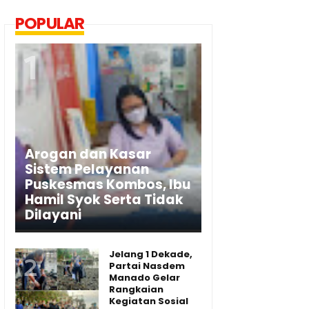
POPULAR
Arogan dan Kasar
Sistem Pelayanan
Puskesmas Kombos, Ibu
Hamil Syok Serta Tidak
Dilayani
Jelang 1 Dekade,
Partai Nasdem
Manado Gelar
Rangkaian
Kegiatan Sosial