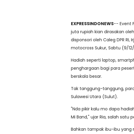
EXPRESSINDONEWS
-- Event 
juta rupiah kian dirasakan o
disponsori oleh Caleg DPR RI, I
motocross Sukur, Sabtu (9/12
Hadiah seperti laptop, smartp
penghargaan bagi para pesert
berskala besar.
Tak tanggung-tanggung, para
Sulawesi Utara (Sulut).
"Nda pikir kalu mo dapa hadi
Mi Band," ujar Ria, salah sat
Bahkan tampak ibu-ibu yang 