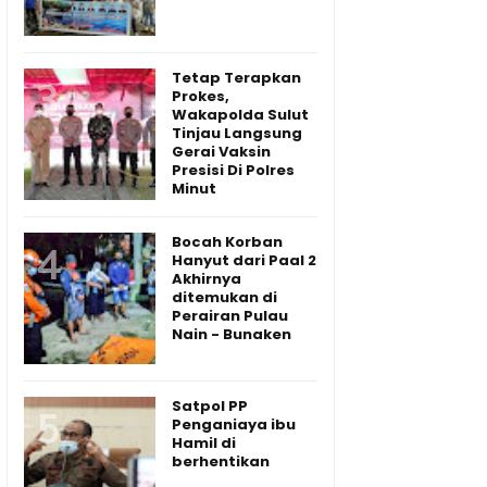
Tetap Terapkan
Prokes,
Wakapolda Sulut
Tinjau Langsung
Gerai Vaksin
Presisi Di Polres
Minut
Bocah Korban
Hanyut dari Paal 2
Akhirnya
ditemukan di
Perairan Pulau
Nain - Bunaken
Satpol PP
Penganiaya ibu
Hamil di
berhentikan