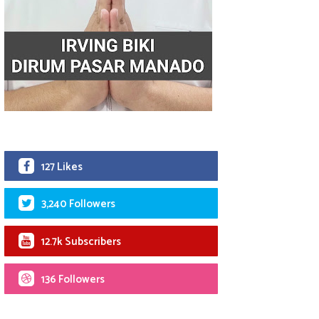
127 Likes
3,240 Followers
12.7k Subscribers
136 Followers