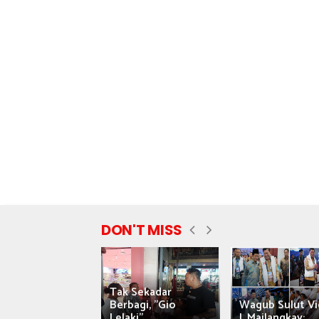
DON'T MISS
Tak Sekadar
nyataan Saiful
Berbagi, "Gio
Wagub Sulut Vi
ni Tuai Kritik,
Lelaki"...
J. Mailangkay:...