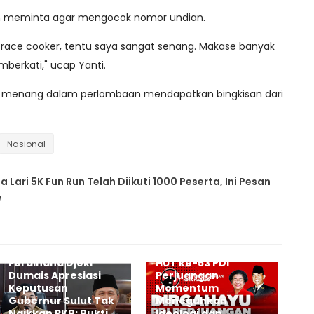
an meminta agar mengocok nomor undian.
 race cooker, tentu saya sangat senang. Makase banyak
berkati," ucap Yanti.
k menang dalam perlombaan mendapatkan bingkisan dari
Nasional
 Lari 5K Fun Run Telah Diikuti 1000 Peserta, Ini Pesan
e
Vanda Pinontoan:
Ferdinand Djeki
HUT ke-53 PDI
Dumais Apresiasi
Perjuangan
Keputusan
Momentum
Gubernur Sulut Tak
Meneguhkan
Naikkan PKB: Bukti
Ideologi dan