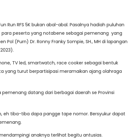
Fun Run RFS 5K bukan abal-abal. Pasalnya hadiah puluhan
leh para peserta yang notabene sebagai pemenang yang
rjen Pol (Purn) Dr. Ronny Franky Sompie, SH., MH di lapangan
/2023).
hone, TV led, smartwatch, race cooker sebagai bentuk
a yang turut berpartisipasi meramaikan ajang olahraga
 pemenang datang dari berbagai daerah se Provinsi
ah, eh tiba-tiba dapa pangge tape nomor. Bersyukur dapat
u pemenang.
mendampingi anaknya terlihat begitu antusias.