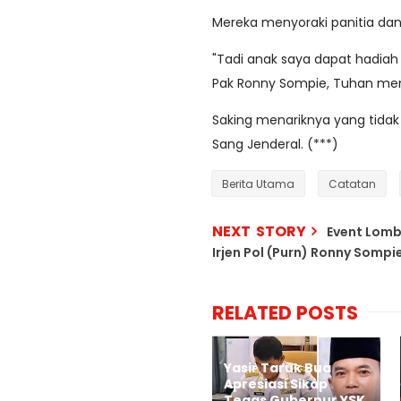
Mereka menyoraki panitia d
"Tadi anak saya dapat hadiah
Pak Ronny Sompie, Tuhan mem
Saking menariknya yang tida
Sang Jenderal. (***)
Berita Utama
Catatan
NEXT STORY
Event Lomba
Irjen Pol (Purn) Ronny Sompi
RELATED POSTS
Yasir Taruk Bua
Apresiasi Sikap
Tegas Gubernur YSK