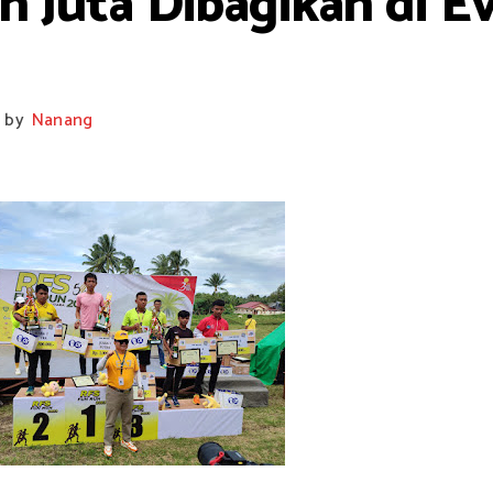
n Juta Dibagikan di E
by
Nanang