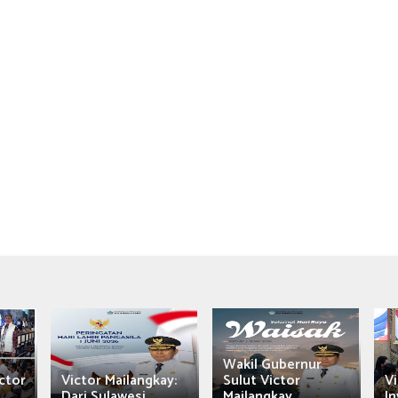
Wakil Gubernur
ctor
Victor Mailangkay:
Sulut Victor
Vi
Dari Sulawesi...
Mailangkay
In