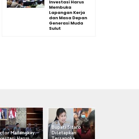
Investasi Harus
Membuka
Lapangan Kerja
dan Masa Depan
Generasi Muda
Sulut
Bupati Sitaro
Wagub Victor
ctor Mailangkay:
Ditetapkan
Mailangkay
vestasi Harus...
Tersangka,...
Saksikan Sab