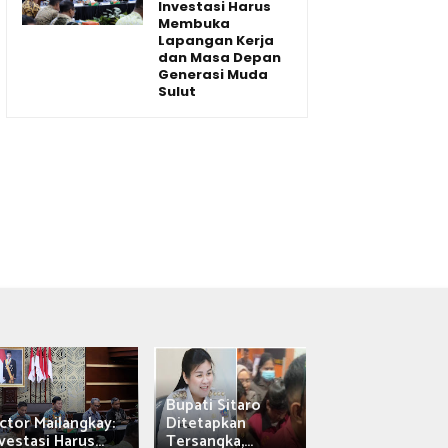
Investasi Harus
Membuka
Lapangan Kerja
dan Masa Depan
Generasi Muda
Sulut
Bupati Sitaro
Wagub Victor
ctor Mailangkay:
Ditetapkan
Mailangkay
vestasi Harus...
Tersangka,...
Saksikan Sab