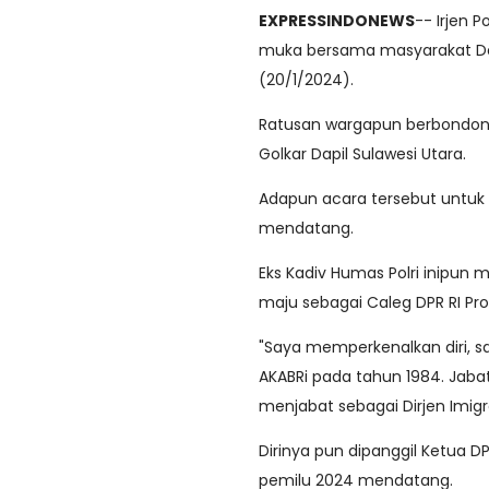
EXPRESSINDONEWS
-- Irjen 
muka bersama masyarakat Des
(20/1/2024).
Ratusan wargapun berbondong
Golkar Dapil Sulawesi Utara.
Adapun acara tersebut untuk s
mendatang.
Eks Kadiv Humas Polri inipun
maju sebagai Caleg DPR RI Prov
"Saya memperkenalkan diri, sa
AKABRi pada tahun 1984. Jabata
menjabat sebagai Dirjen Imigr
Dirinya pun dipanggil Ketua 
pemilu 2024 mendatang.