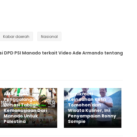
Kabar daerah
Nasional
ikasi DPD PSI Manado terkait Video Ade Armando tentang
AMS Gelar
Menikmati
Penggalangan
Keindahan Kota
Donasi Tabligh
Tomohon dan
Kemanusiaan Dari
Wisata Kuliner, Ini
Manado Untuk
Penyampaian Ronny
Palestina
Sompie