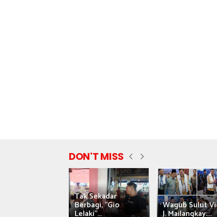
DON'T MISS
Tak Sekadar
nyataan Saiful
Berbagi, "Gio
Wagub Sulut Vi
ni Tuai Kritik,
Lelaki"...
J. Mailangkay:...