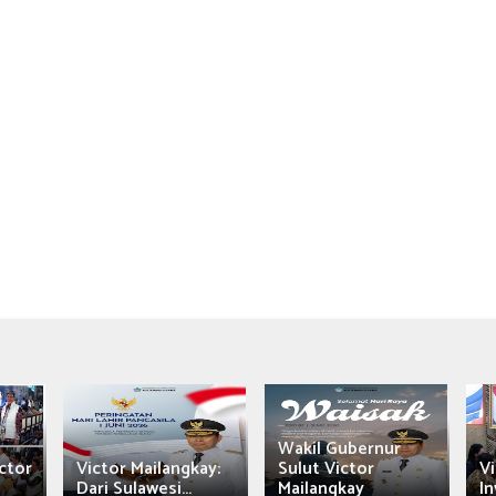
Wakil Gubernur
ctor
Victor Mailangkay:
Sulut Victor
Vi
Dari Sulawesi...
Mailangkay
In