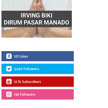
127 Likes
3,240 Followers
12.7k Subscribers
136 Followers