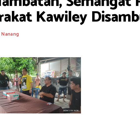
Hambatan, Semangat 
akat Kawiley Disamb
Nanang