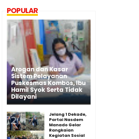
POPULAR
Arogan dan Kasar
Sistem Pelayanan
Puskesmas Kombos, Ibu
Hamil Syok Serta Tidak
Dilayani
Jelang 1 Dekade,
Partai Nasdem
Manado Gelar
Rangkaian
Kegiatan Sosial