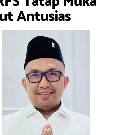
RFS Tatap Muka
ut Antusias