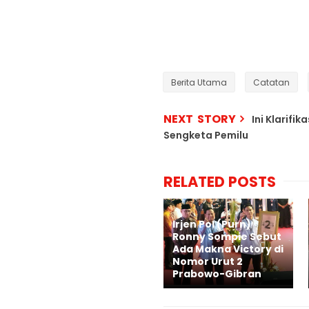
Berita Utama
Catatan
NEXT STORY
Ini Klarif
Sengketa Pemilu
RELATED POSTS
Irjen Pol (Purn)
Ronny Sompie Sebut
Ada Makna Victory di
Nomor Urut 2
Prabowo-Gibran