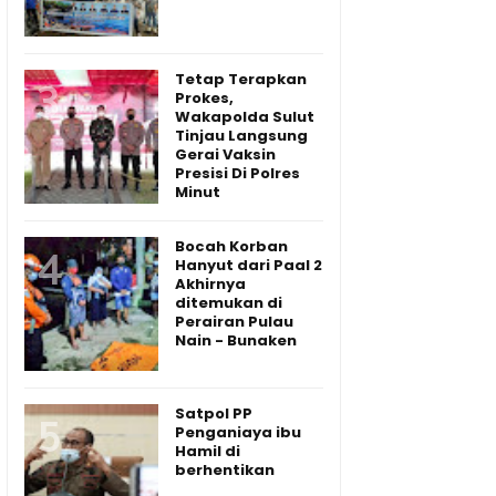
Tetap Terapkan
Prokes,
Wakapolda Sulut
Tinjau Langsung
Gerai Vaksin
Presisi Di Polres
Minut
Bocah Korban
Hanyut dari Paal 2
Akhirnya
ditemukan di
Perairan Pulau
Nain - Bunaken
Satpol PP
Penganiaya ibu
Hamil di
berhentikan