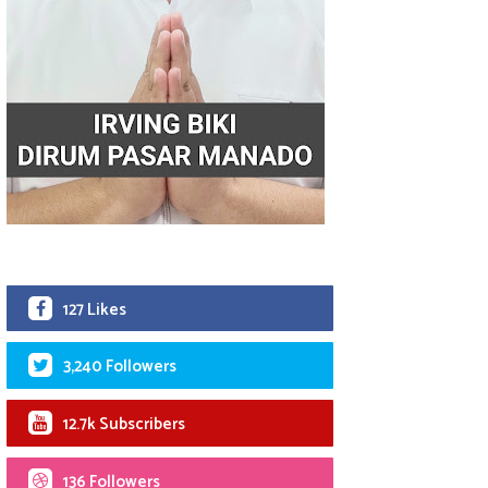
127 Likes
3,240 Followers
12.7k Subscribers
136 Followers