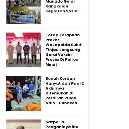
Manado Gelar
Rangkaian
Kegiatan Sosial
Tetap Terapkan
Prokes,
Wakapolda Sulut
Tinjau Langsung
Gerai Vaksin
Presisi Di Polres
Minut
Bocah Korban
Hanyut dari Paal 2
Akhirnya
ditemukan di
Perairan Pulau
Nain - Bunaken
Satpol PP
Penganiaya ibu