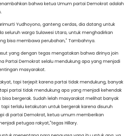
a menambahkan bahwa ketua Umum partai Demokrat adalah
s.
arimurti Yudhoyono, ganteng cerdas, dia datang untuk
seluruh warga Sulawesi Utara, untuk menghadirkan
 yang bisa membawa perubahan," Tambahnya.
a Lasut yang dengan tegas mengatakan bahwa dirinya join
na Partai Demokrat selalu mendukung apa yang menjadi
entingan masyarakat.
akyat, tapi terjepit karena partai tidak mendukung, banyak
ar tapi partai tidak mendukung apa yang menjadi kehendak
k bisa bergerak. Sudah lelah masyarakat melihat banyak
api terlalu ketakutan untuk bergerak karena disuruh
Tapi di partai Demokrat, ketua umum memberikan
njadi petugaa rakyat,"tegas Hillary.
 untuk menentang para penguasa yang itu untuk apa, ya