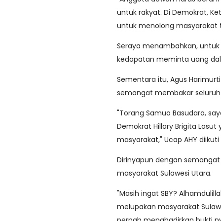
untuk rakyat. Di Demokrat,
untuk menolong masyarakat 
Seraya menambahkan, untuk pa
kedapatan meminta uang dal
Sementara itu, Agus Harimur
semangat membakar seluruh 
"Torang Samua Basudara, saya
Demokrat Hillary Brigita Las
masyarakat," Ucap AHY diikut
Dirinyapun dengan semangat 
masyarakat Sulawesi Utara.
"Masih ingat SBY? Alhamdulilla
melupakan masyarakat Sulawes
pernah menghadirkan bukti n