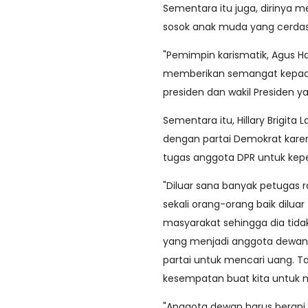
Sementara itu juga, diriny
sosok anak muda yang cerda
"Pemimpin karismatik, Agus H
memberikan semangat kepada 
presiden dan wakil Presiden
Sementara itu, Hillary Brigit
dengan partai Demokrat kare
tugas anggota DPR untuk kep
"Diluar sana banyak petugas r
sekali orang-orang baik dilu
masyarakat sehingga dia tida
yang menjadi anggota dewan t
partai untuk mencari uang. 
kesempatan buat kita untuk me
"Anggota dewan harus berani