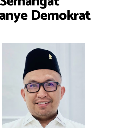
r Semangat
panye Demokrat