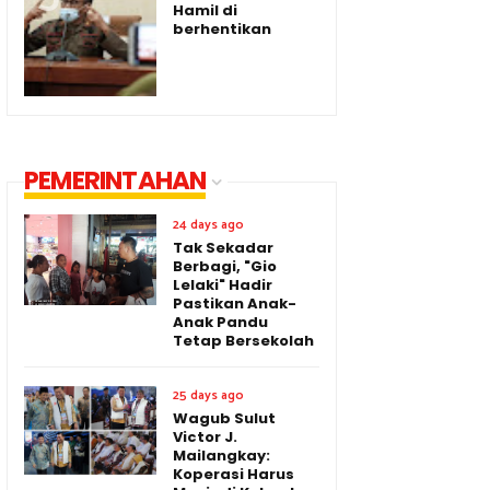
Hamil di
berhentikan
PEMERINTAHAN
24 days ago
Tak Sekadar
Berbagi, "Gio
Lelaki" Hadir
Pastikan Anak-
Anak Pandu
Tetap Bersekolah
25 days ago
Wagub Sulut
Victor J.
Mailangkay:
Koperasi Harus