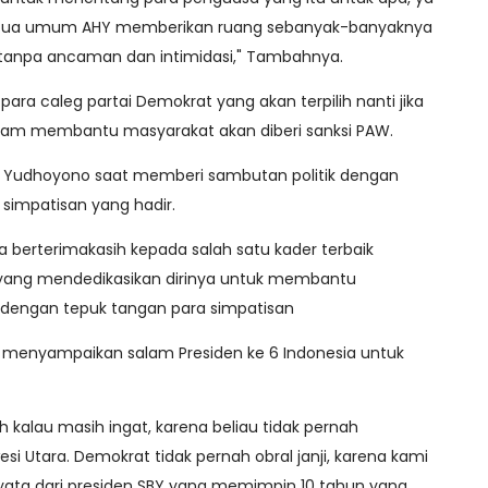
 Ketua umum AHY memberikan ruang sebanyak-banyaknya
tanpa ancaman dan intimidasi," Tambahnya.
ra caleg partai Demokrat yang akan terpilih nanti jika
am membantu masyarakat akan diberi sanksi PAW.
ti Yudhoyono saat memberi sambutan politik dengan
simpatisan yang hadir.
 berterimakasih kepada salah satu kader terbaik
ut yang mendedikasikan dirinya untuk membantu
i dengan tepuk tangan para simpatisan
menyampaikan salam Presiden ke 6 Indonesia untuk
h kalau masih ingat, karena beliau tidak pernah
i Utara. Demokrat tidak pernah obral janji, karena kami
yata dari presiden SBY yang memimpin 10 tahun yang