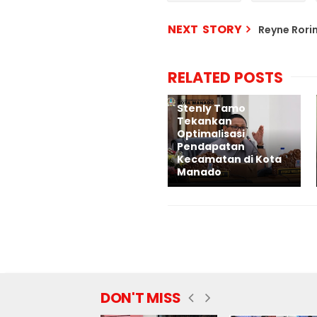
NEXT STORY
Reyne Rori
RELATED POSTS
Stenly Tamo
Tekankan
Optimalisasi
Pendapatan
Kecamatan di Kota
Manado
DON'T MISS