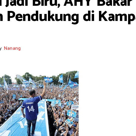
 Jadi Biru, AHY Baka
an Pendukung di Kam
y
Nanang