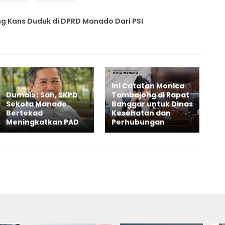
ng Kans Duduk di DPRD Manado Dari PSI
Ini Catatan Monica
Dumais : Sah, SKPD
Tambajong di Rapat
Sekota Manado
Banggar untuk Dinas
Bertekad
Kesehatan dan
Meningkatkan PAD
Perhubungan