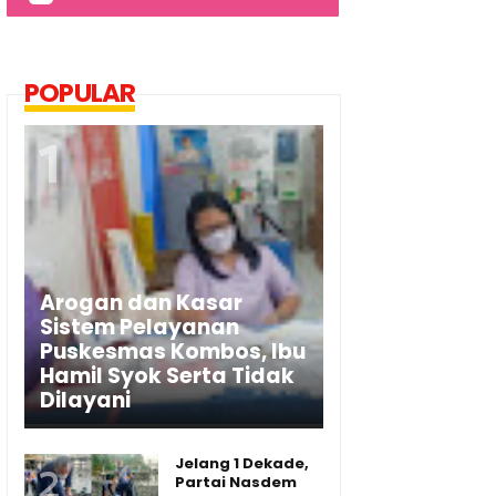
POPULAR
Arogan dan Kasar
Sistem Pelayanan
Puskesmas Kombos, Ibu
Hamil Syok Serta Tidak
Dilayani
Jelang 1 Dekade,
Partai Nasdem