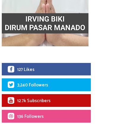
127 Likes
3,240 Followers
12.7k Subscribers
136 Followers