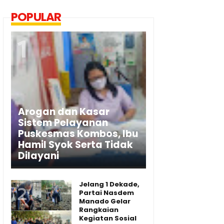
POPULAR
Arogan dan Kasar
Sistem Pelayanan
Puskesmas Kombos, Ibu
Hamil Syok Serta Tidak
Dilayani
Jelang 1 Dekade,
Partai Nasdem
Manado Gelar
Rangkaian
Kegiatan Sosial