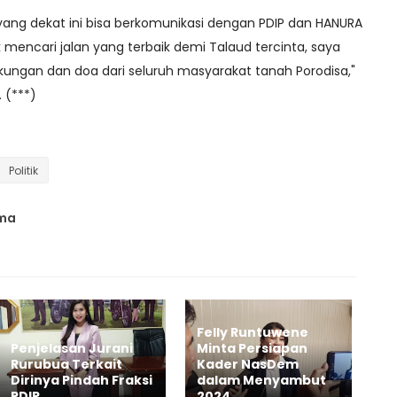
ang dekat ini bisa berkomunikasi dengan PDIP dan HANURA
 mencari jalan yang terbaik demi Talaud tercinta, saya
ungan dan doa dari seluruh masyarakat tanah Porodisa,"
. (***)
Politik
ama
Felly Runtuwene
Penjelasan Jurani
Minta Persiapan
Rurubua Terkait
Kader NasDem
Dirinya Pindah Fraksi
dalam Menyambut
PDIP
2024