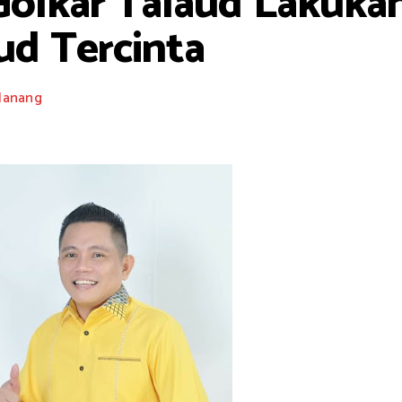
olkar Talaud Lakukan
ud Tercinta
Nanang