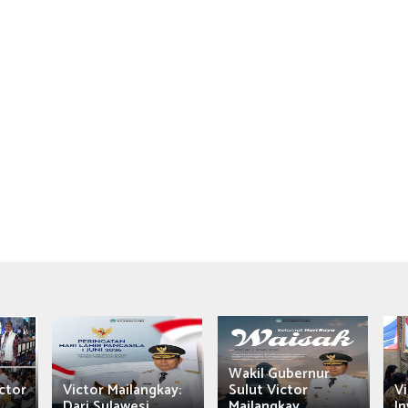
Wakil Gubernur
ctor
Victor Mailangkay:
Sulut Victor
Vi
Dari Sulawesi...
Mailangkay
In