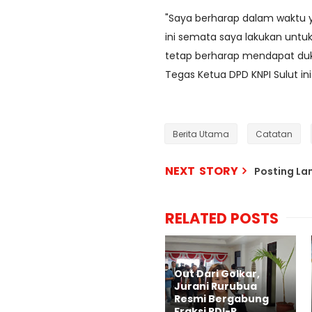
"Saya berharap dalam waktu y
ini semata saya lakukan untuk
tetap berharap mendapat duk
Tegas Ketua DPD KNPI Sulut ini
Berita Utama
Catatan
NEXT STORY
Posting L
RELATED POSTS
Out Dari Golkar,
Jurani Rurubua
Resmi Bergabung
Fraksi PDI-P