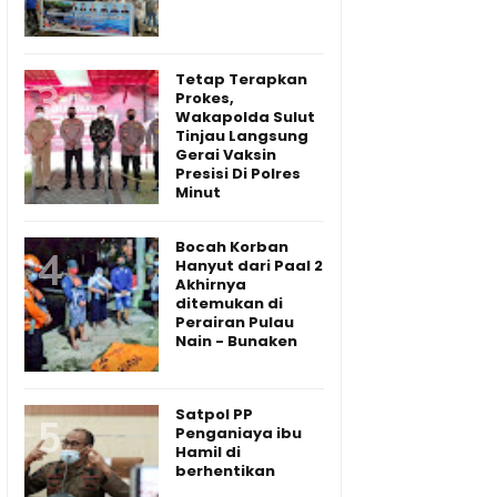
Tetap Terapkan
Prokes,
Wakapolda Sulut
Tinjau Langsung
Gerai Vaksin
Presisi Di Polres
Minut
Bocah Korban
Hanyut dari Paal 2
Akhirnya
ditemukan di
Perairan Pulau
Nain - Bunaken
Satpol PP
Penganiaya ibu
Hamil di
berhentikan