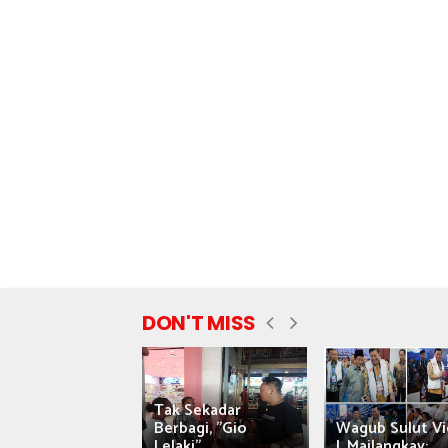
DON'T MISS
Tak Sekadar
nyataan Saiful
Berbagi, "Gio
Wagub Sulut Vi
ni Tuai Kritik,
Lelaki"...
J. Mailangkay:...