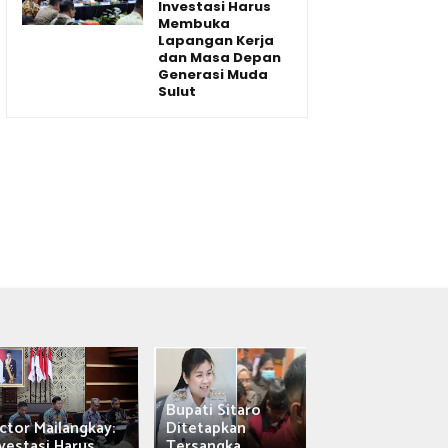
Investasi Harus
Membuka
Lapangan Kerja
dan Masa Depan
Generasi Muda
Sulut
Bupati Sitaro
Wagub Victor
ctor Mailangkay:
Ditetapkan
Mailangkay
vestasi Harus...
Tersangka,...
Saksikan Sab