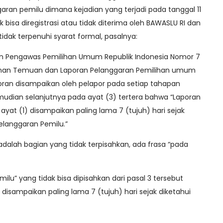
aran pemilu dimana kejadian yang terjadi pada tanggal 11
 bisa diregistrasi atau tidak diterima oleh BAWASLU RI dan
dak terpenuhi syarat formal, pasalnya:
dan Pengawas Pemilihan Umum Republik Indonesia Nomor 7
nan Temuan dan Laporan Pelanggaran Pemilihan umum
poran disampaikan oleh pelapor pada setiap tahapan
udian selanjutnya pada ayat (3) tertera bahwa “Laporan
at (1) disampaikan paling lama 7 (tujuh) hari sejak
elanggaran Pemilu.”
 adalah bagian yang tidak terpisahkan, ada frasa “pada
u” yang tidak bisa dipisahkan dari pasal 3 tersebut
disampaikan paling lama 7 (tujuh) hari sejak diketahui