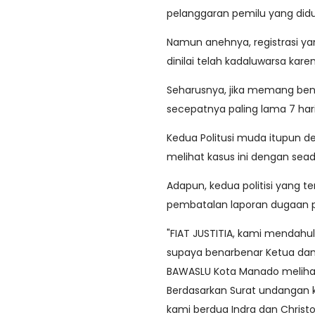
pelanggaran pemilu yang diduga
Namun anehnya, registrasi y
dinilai telah kadaluwarsa ka
Seharusnya, jika memang bena
secepatnya paling lama 7 har
Kedua Politusi muda itupun 
melihat kasus ini dengan seadi
Adapun, kedua politisi yang t
pembatalan laporan dugaan pe
"FIAT JUSTITIA, kami mendahul
supaya benarbenar Ketua dan 
BAWASLU Kota Manado melihat p
Berdasarkan Surat undangan k
kami berdua Indra dan Christ