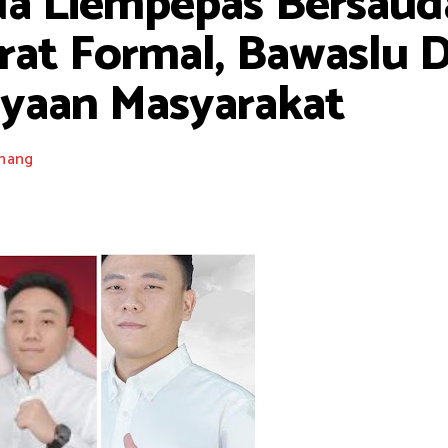
a Liempepas Bersaud
at Formal, Bawaslu D
yaan Masyarakat
nang