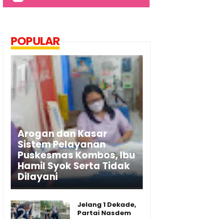
POPULAR
Arogan dan Kasar
Sistem Pelayanan
Puskesmas Kombos, Ibu
Hamil Syok Serta Tidak
Dilayani
Jelang 1 Dekade,
Partai Nasdem