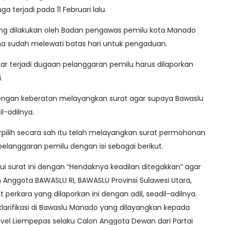
 terjadi pada 11 Februari lalu.
ang dilakukan oleh Badan pengawas pemilu kota Manado
rena sudah melewati batas hari untuk pengaduan.
r terjadi dugaan pelanggaran pemilu harus dilaporkan
i.
dengan keberatan melayangkan surat agar supaya Bawaslu
l-adilnya.
erpilih secara sah itu telah melayangkan surat permohonan
langgaran pemilu dengan isi sebagai berikut.
ui surat ini dengan “Hendaknya keadilan ditegakkan” agar
Anggota BAWASLU RI, BAWASLU Provinsi Sulawesi Utara,
erkara yang dilaporkan ini dengan adil, seadil-adilnya.
larifikasi di Bawaslu Manado yang dilayangkan kepada
ovel Liempepas selaku Calon Anggota Dewan dari Partai