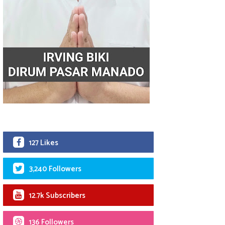
127 Likes
3,240 Followers
12.7k Subscribers
136 Followers