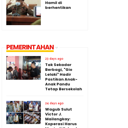
Hamil di
berhentikan
PEMERINTAHAN
23 days ago
Tak Sekadar
Berbagi, "Gio
Lelaki" Hadir
Pastikan Anak-
Anak Pandu
Tetap Bersekolah
24 days ago
Wagub Sulut
Victor J.
Mailangkay:
Koperasi Harus