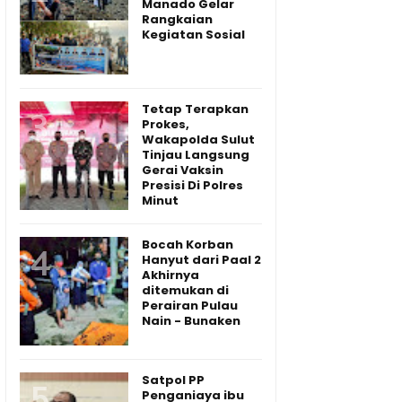
Manado Gelar
Rangkaian
Kegiatan Sosial
Tetap Terapkan
Prokes,
Wakapolda Sulut
Tinjau Langsung
Gerai Vaksin
Presisi Di Polres
Minut
Bocah Korban
Hanyut dari Paal 2
Akhirnya
ditemukan di
Perairan Pulau
Nain - Bunaken
Satpol PP
Penganiaya ibu