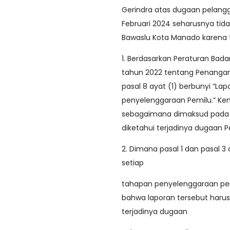
Gerindra atas dugaan pelangg
Februari 2024 seharusnya tidak
Bawaslu Kota Manado karena ti
1. Berdasarkan Peraturan Ba
tahun 2022 tentang Penanga
pasal 8 ayat (1) berbunyi “La
penyelenggaraan Pemilu.” Kem
sebagaimana dimaksud pada ay
diketahui terjadinya dugaan P
2. Dimana pasal 1 dan pasal 3
setiap
tahapan penyelenggaraan pemil
bahwa laporan tersebut harus 
terjadinya dugaan