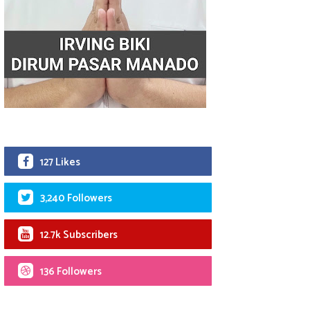
127 Likes
3,240 Followers
12.7k Subscribers
136 Followers