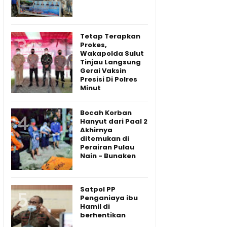
Tetap Terapkan
Prokes,
Wakapolda Sulut
Tinjau Langsung
Gerai Vaksin
Presisi Di Polres
Minut
Bocah Korban
Hanyut dari Paal 2
Akhirnya
ditemukan di
Perairan Pulau
Nain - Bunaken
Satpol PP
Penganiaya ibu
Hamil di
berhentikan