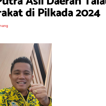
utra Asli Daerah Talau
akat di Pilkada 2024
nang