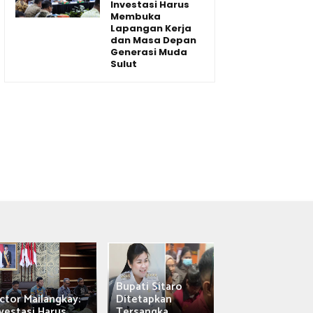
Investasi Harus
Membuka
Lapangan Kerja
dan Masa Depan
Generasi Muda
Sulut
Bupati Sitaro
Wagub Victor
ctor Mailangkay:
Ditetapkan
Mailangkay
vestasi Harus...
Tersangka,...
Saksikan Sab