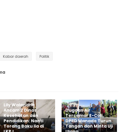
Kabar daerah
Politik
ama
Lily Walandha
Ancam 2 Dinas
Dugaan Air
Kesehatan dan
Tercemar E-Coli,
Pendidikan: Nanti
DPRD Manado Turun
Torang Baku lia di
Tangan dan Minta Uji
LKPJ
Ulang