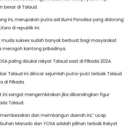
besar di Talaud.
ng ini, merupakan putra asli Bumi Porodisa yang didorong
ra di republik ini.
 muda sukses sudah banyak berbuat bagi masyarakat
us merogoh kantong pribadinya.
YOSA paling disukai rakyat Talaud saat di Pilkada 2024.
ar Talaud ini diincar sejumlah putra-putri terbaik Talaud
di Pilkada.
at ini sangat mengembirakan jika dibandingkan figur
kada Talaud.
d membesakan dan membangun daerah ini,” ucap
abuhan Manado dan YOSA adalah pilihan terbaik Rakyat