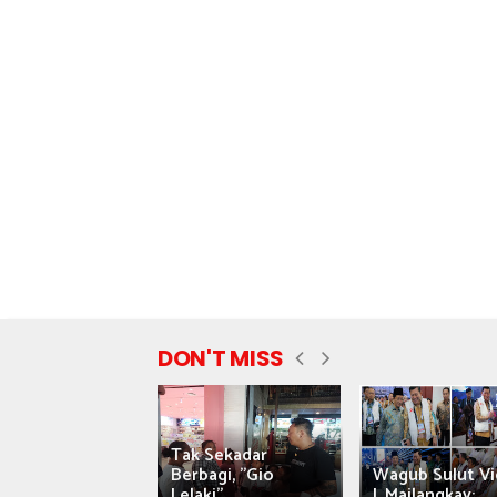
DON'T MISS
Tak Sekadar
nyataan Saiful
Berbagi, "Gio
Wagub Sulut Vi
ni Tuai Kritik,
Lelaki"...
J. Mailangkay:...