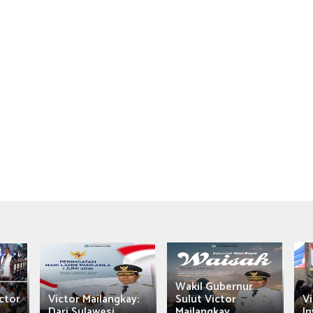
Wakil Gubernur
ctor
Victor Mailangkay:
Sulut Victor
Vi
Dari Sulawesi...
Mailangkay
In