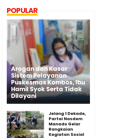
POPULAR
Arogan dan Kasar
Sistem Pelayanan
Puskesmas Kombos, Ibu
Hamil Syok Serta Tidak
Dilayani
Jelang 1 Dekade,
Partai Nasdem
Manado Gelar
Rangkaian
Kegiatan Sosial