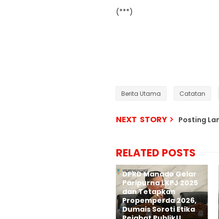
(***)
Berita Utama
Catatan
NEXT STORY
Posting L
RELATED POSTS
DPRD Manado Gelar
Paripurna LKPJ 2025
dan Tetapkan
Propemperda 2026,
Dumais Soroti Etika
Pejabat Publik!!