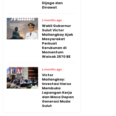
Dijaga dan
Dirawat
2 months ago
Wakil Gubernur
Sulut Victor
Mailangkay Ajak
Masyarakat
Perkuat
Kerukunan di
Momentum
Waisak 2570 BE
3 months ago
Victor
Mailangkay:
Investasi Harus
Membuka
Lapangan Kerja
dan Masa Depan
Generasi Muda
Sulut