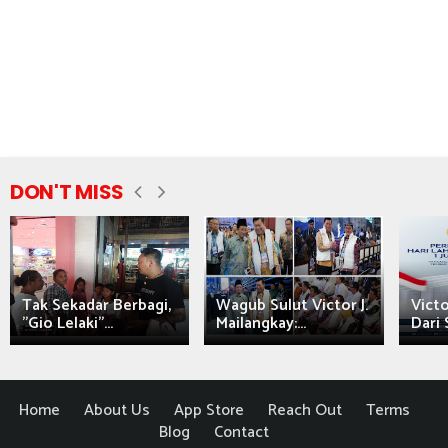
DON'T MISS
Tak Sekadar Berbagi,
Wagub Sulut Victor J.
Victo
"Gio Lelaki"...
Mailangkay:...
Dari 
Home
About Us
App Store
Reach Out
Terms
Blog
Contact