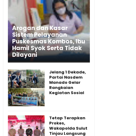
Arogan dan Kasar
Sistem Pelayanan
Puskesmas Kombos, Ibu
Hamil Syok Serta Tidak
Dilayani
Jelang 1 Dekade,
Partai Nasdem
Manado Gelar
Rangkaian
Kegiatan Sosial
Tetap Terapkan
Prokes,
Wakapolda Sulut
Tinjau Langsung