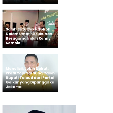
Salah Satu Bukti Tokoh
Dalam Umat Kerukunan
Beragama Inilah Ronny
Sompie
Menelisik Lebih Dekat,
Profil Yopi Saraung Calon
Bupati Talaud dari Partai
Golkar yang Dipanggil ke
Jakarta