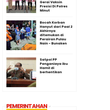
Gerai Vaksin
Presisi Di Polres
Minut
Bocah Korban
Hanyut dari Paal 2
Akhirnya
ditemukan di
Perairan Pulau
Nain - Bunaken
Satpol PP
Penganiaya ibu
Hamil di
berhentikan
PEMERINTAHAN