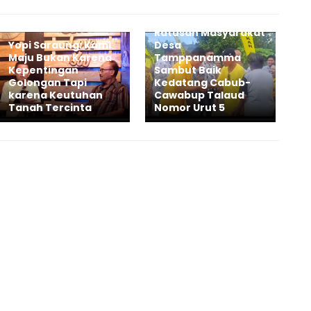
Ratusan Masyarakat
Yopi Saraung: Kami
Desa
Maju Bukan Karena
Tamppanamma
Kepentingan
Sambut Baik
Golongan Tapi
Kedatang Cabub-
karena Keutuhan
Cawabup Talaud
Tanah Tercinta
Nomor Urut 5