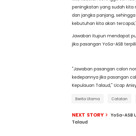
peningkatan yang sudah kit
dan jangka panjang, sehingga 
kebutuhan kita akan tercapai,
Jawaban itupun mendapat puji
jika pasangan YoSa-ASB terp
"Jawaban pasangan calon nomo
kedepannya jika pasangan cal
Kepulauan Talaud," Ucap Anisy
Berita Utama
Catatan
NEXT STORY
YoSa-ASB U
Talaud