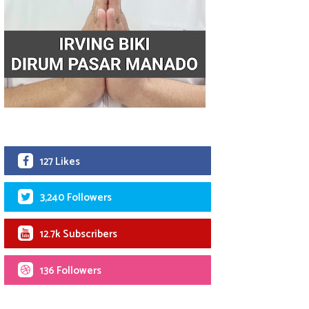
127 Likes
3,240 Followers
12.7k Subscribers
136 Followers