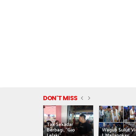
DON'T MISS
Tak Sekadar
nyataan Saiful
Berbagi, "Gio
Wagub Sulut Vi
ni Tuai Kritik,
Lelaki"...
J. Mailangkay:...