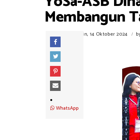
YoSa-ASB Diha
Membangun Ta
Senin, 14 Oktober 2024
b
/
WhatsApp