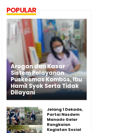
POPULAR
Arogan dan Kasar
Sistem Pelayanan
Puskesmas Kombos, Ibu
Hamil Syok Serta Tidak
Dilayani
Jelang 1 Dekade,
Partai Nasdem
Manado Gelar
Rangkaian
Kegiatan Sosial