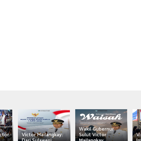
Wakil Gubernur
ctor
Victor Mailangkay:
Sulut Victor
Vi
Dari Sulawesi...
Mailangkay
In