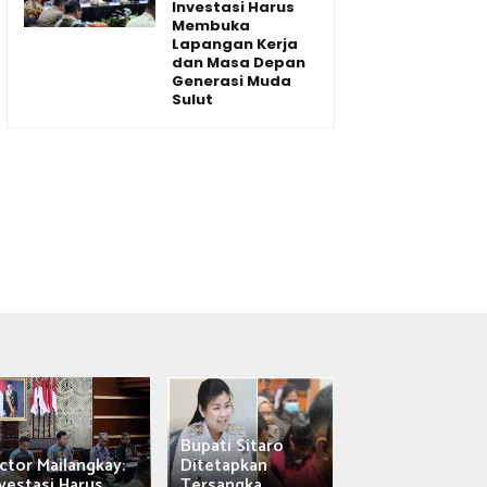
Investasi Harus
Membuka
Lapangan Kerja
dan Masa Depan
Generasi Muda
Sulut
Bupati Sitaro
Wagub Victor
ctor Mailangkay:
Ditetapkan
Mailangkay
vestasi Harus...
Tersangka,...
Saksikan Sab