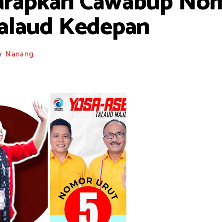
rapkan Cawabup Nomo
laud Kedepan
y
Nanang