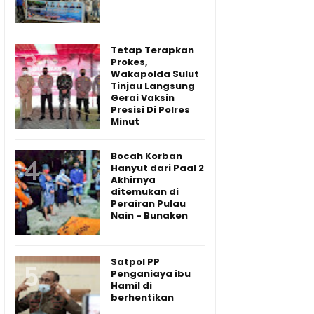
Tetap Terapkan
Prokes,
Wakapolda Sulut
Tinjau Langsung
Gerai Vaksin
Presisi Di Polres
Minut
Bocah Korban
Hanyut dari Paal 2
Akhirnya
ditemukan di
Perairan Pulau
Nain - Bunaken
Satpol PP
Penganiaya ibu
Hamil di
berhentikan