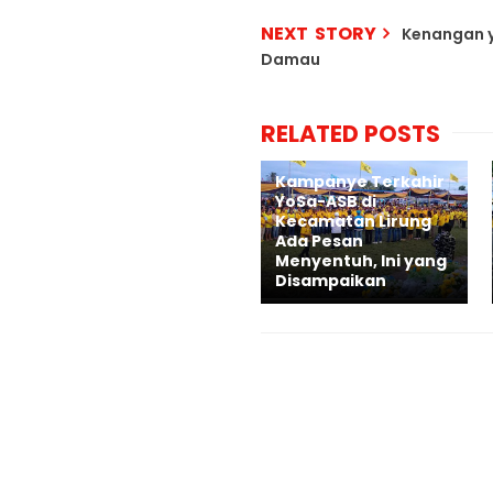
NEXT STORY
Kenangan y
Damau
RELATED POSTS
Kampanye Terkahir
YoSa-ASB di
Kecamatan Lirung
Ada Pesan
Menyentuh, Ini yang
Disampaikan