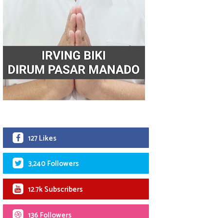
127 Likes
3,240 Followers
12.7k Subscribers
136 Followers