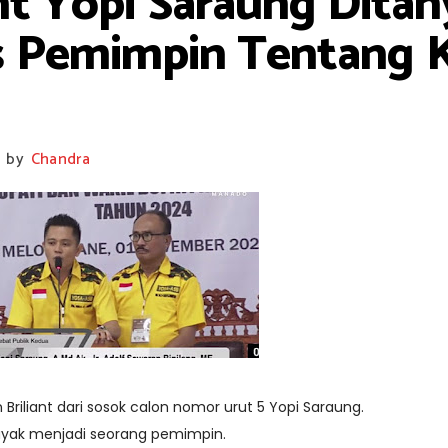
nt Yopi Saraung Ditan
as Pemimpin Tentang
by
Chandra
iliant dari sosok calon nomor urut 5 Yopi Saraung.
ayak menjadi seorang pemimpin.