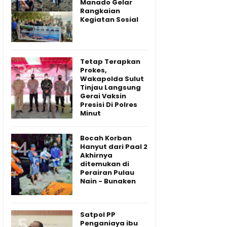
Manado Gelar
Rangkaian
Kegiatan Sosial
Tetap Terapkan
Prokes,
Wakapolda Sulut
Tinjau Langsung
Gerai Vaksin
Presisi Di Polres
Minut
Bocah Korban
Hanyut dari Paal 2
Akhirnya
ditemukan di
Perairan Pulau
Nain - Bunaken
Satpol PP
Penganiaya ibu