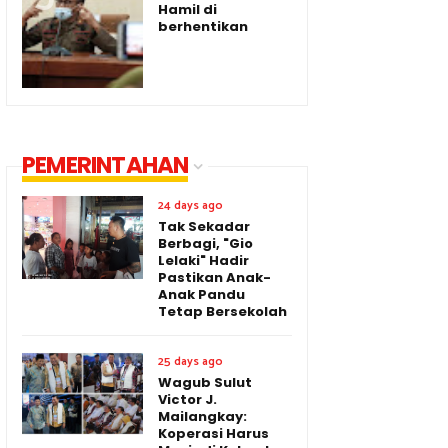
Hamil di
berhentikan
PEMERINTAHAN
24 days ago
Tak Sekadar
Berbagi, "Gio
Lelaki" Hadir
Pastikan Anak-
Anak Pandu
Tetap Bersekolah
25 days ago
Wagub Sulut
Victor J.
Mailangkay:
Koperasi Harus