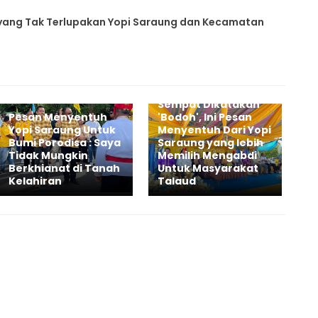
ang Tak Terlupakan Yopi Saraung dan Kecamatan
Sempat Dikatakan
Pesan Menyentuh
'Bodoh', Ini Pesan
Yopi Saraung Untuk
Menyentuh Dari Yopi
Bumi Porodisa : Saya
Saraung yang lebih
Tidak Mungkin
Memilih Mengabdi
Berkhianat di Tanah
Untuk Masyarakat
Kelahiran
Talaud