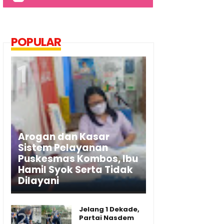
POPULAR
Arogan dan Kasar
Sistem Pelayanan
Puskesmas Kombos, Ibu
Hamil Syok Serta Tidak
Dilayani
Jelang 1 Dekade,
Partai Nasdem