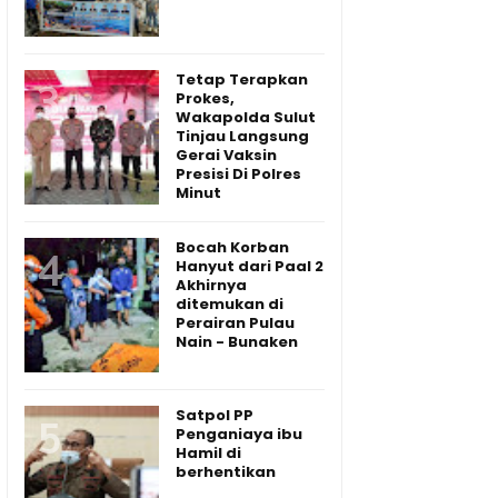
Tetap Terapkan
Prokes,
Wakapolda Sulut
Tinjau Langsung
Gerai Vaksin
Presisi Di Polres
Minut
Bocah Korban
Hanyut dari Paal 2
Akhirnya
ditemukan di
Perairan Pulau
Nain - Bunaken
Satpol PP
Penganiaya ibu
Hamil di
berhentikan