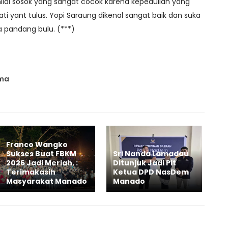
inilai sosok yang sangat cocok karena kepedulian yang
ati yant tulus. Yopi Saraung dikenal sangat baik dan suka
pandang bulu. (***)
ama
Franco Wangko
Sukses Buat FBKM
Sri Nanda Lamadau
2026 Jadi Meriah, :
Ditunjuk Jadi Plt
Terimakasih
Ketua DPD NasDem
Masyarakat Manado
Manado