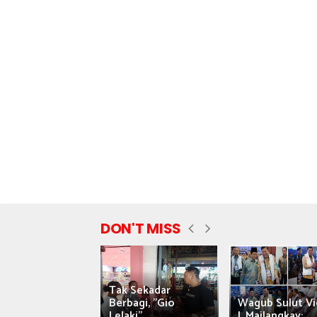
DON'T MISS
Tak Sekadar
nyataan Saiful
Berbagi, "Gio
Wagub Sulut Vi
ni Tuai Kritik,
Lelaki"...
J. Mailangkay:...