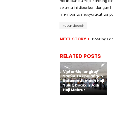
Hal itupun itu Yopi Saraung d
selama ini diberikan dengan h
membantu masyarakat tanpa 
Kabar daerah
NEXT STORY
Posting L
RELATED POSTS
Victor Mailangkay
Sambut Kepulangan
Ratusan Jemaah Haji
Sulut, Doakan Jadi
Haji Mabrur