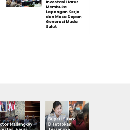
Investasi Harus
Membuka
Lapangan Kerja
dan Masa Depan
Generasi Muda
Sulut
Bupati Sitaro
Wagub Victor
ctor Mailangkay:
Ditetapkan
Mailangkay
vestasi Harus...
Tersangka,...
Saksikan Sab