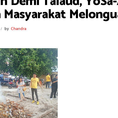
ah Demi Talaud, YoSa-
a Masyarakat Melong
by
Chandra
/