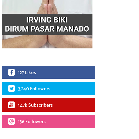
127 Likes
3,240 Followers
12.7k Subscribers
136 Followers