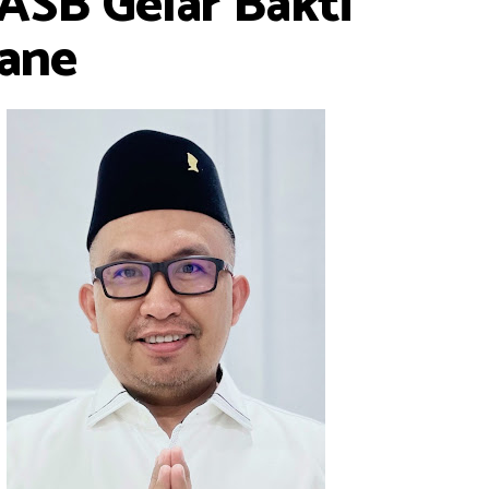
ASB Gelar Bakti
uane