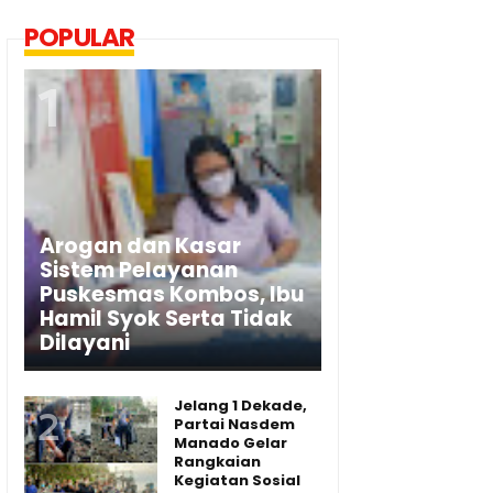
POPULAR
Arogan dan Kasar
Sistem Pelayanan
Puskesmas Kombos, Ibu
Hamil Syok Serta Tidak
Dilayani
Jelang 1 Dekade,
Partai Nasdem
Manado Gelar
Rangkaian
Kegiatan Sosial