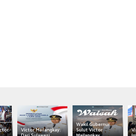
Wakil Gubernur
ctor
Victor Mailangkay:
Sulut Victor
Vi
Dari Sulawesi...
Mailangkay
In