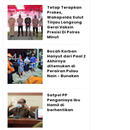
Tetap Terapkan
Prokes,
Wakapolda Sulut
Tinjau Langsung
Gerai Vaksin
Presisi Di Polres
Minut
Bocah Korban
Hanyut dari Paal 2
Akhirnya
ditemukan di
Perairan Pulau
Nain - Bunaken
Satpol PP
Penganiaya ibu
Hamil di
berhentikan