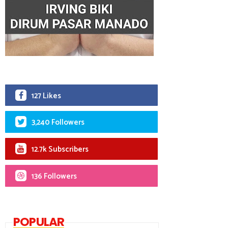
127 Likes
3,240 Followers
12.7k Subscribers
136 Followers
POPULAR