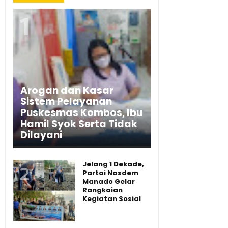
Arogan dan Kasar
Sistem Pelayanan
Puskesmas Kombos, Ibu
Hamil Syok Serta Tidak
Dilayani
Jelang 1 Dekade,
Partai Nasdem
Manado Gelar
Rangkaian
Kegiatan Sosial