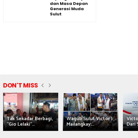
dan Masa Depan
Generasi Muda
Sulut
DON'T MISS
Tak Sekadar Berbagi,
Wagub Sulut Victor J.
Victo
"Gio Lelaki"...
Mailangkay:...
Dari 