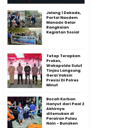
Jelang 1 Dekade,
Partai Nasdem
Manado Gelar
Rangkaian
Kegiatan Sosial
Tetap Terapkan
Prokes,
Wakapolda Sulut
Tinjau Langsung
Gerai Vaksin
Presisi Di Polres
Minut
Bocah Korban
Hanyut dari Paal 2
Akhirnya
ditemukan di
Perairan Pulau
Nain - Bunaken