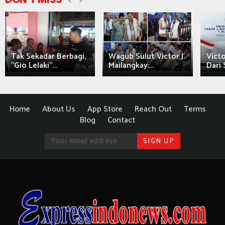
Tak Sekadar Berbagi,
Wagub Sulut Victor J.
Victo
"Gio Lelaki"...
Mailangkay:...
Dari 
Home
About Us
App Store
Reach Out
Terms
Blog
Contact