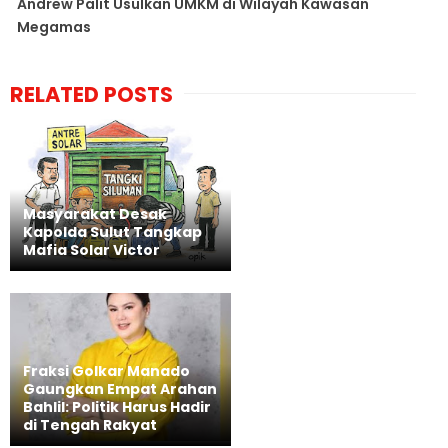
Andrew Palit Usulkan UMKM di Wilayah Kawasan
Megamas
RELATED POSTS
Masyarakat Desak
Kapolda Sulut Tangkap
Mafia Solar Victor
Fraksi Golkar Manado
Gaungkan Empat Arahan
Bahlil: Politik Harus Hadir
di Tengah Rakyat