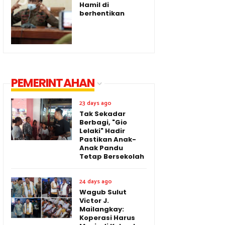
Hamil di
berhentikan
PEMERINTAHAN
23 days ago
Tak Sekadar
Berbagi, "Gio
Lelaki" Hadir
Pastikan Anak-
Anak Pandu
Tetap Bersekolah
24 days ago
Wagub Sulut
Victor J.
Mailangkay:
Koperasi Harus