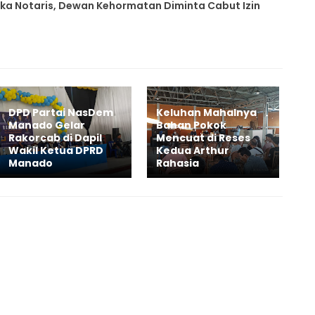
ika Notaris, Dewan Kehormatan Diminta Cabut Izin
DPD Partai NasDem
Keluhan Mahalnya
Manado Gelar
Bahan Pokok
Rakorcab di Dapil
Mencuat di Reses
Wakil Ketua DPRD
Kedua Arthur
Manado
Rahasia