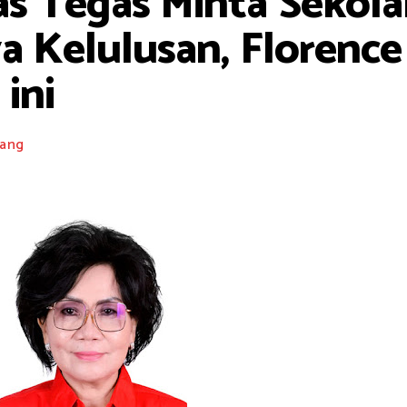
as Tegas Minta Sekol
a Kelulusan, Florenc
ini
ang