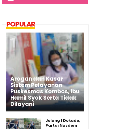
POPULAR
Arogan dan Kasar
Sistem Pelayanan
Puskesmas Kombos, Ibu
Hamil Syok Serta Tidak
Dilayani
Jelang 1 Dekade,
Partai Nasdem