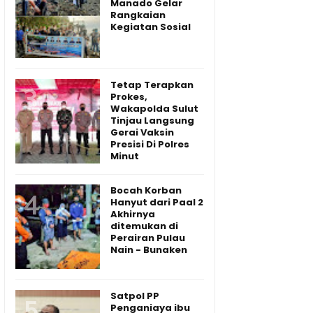
Manado Gelar
Rangkaian
Kegiatan Sosial
Tetap Terapkan
Prokes,
Wakapolda Sulut
Tinjau Langsung
Gerai Vaksin
Presisi Di Polres
Minut
Bocah Korban
Hanyut dari Paal 2
Akhirnya
ditemukan di
Perairan Pulau
Nain - Bunaken
Satpol PP
Penganiaya ibu