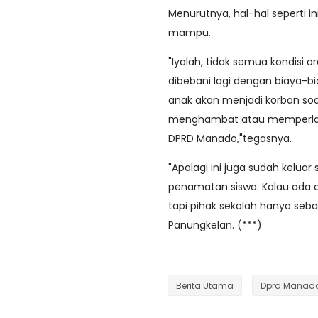
Menurutnya, hal-hal seperti 
mampu.
"Iyalah, tidak semua kondisi
dibebani lagi dengan biaya-bi
anak akan menjadi korban soal
menghambat atau memperlamba
DPRD Manado,"tegasnya.
"Apalagi ini juga sudah keluar
penamatan siswa. Kalau ada
tapi pihak sekolah hanya seb
Panungkelan. (***)
Berita Utama
Dprd Manad