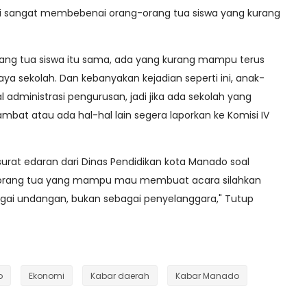
ini sangat membebenai orang-orang tua siswa yang kurang
 orang tua siswa itu sama, ada yang kurang mampu terus
aya sekolah. Dan kebanyakan kejadian seperti ini, anak-
 administrasi pengurusan, jadi jika ada sekolah yang
t atau ada hal-hal lain segera laporkan ke Komisi IV
 surat edaran dari Dinas Pendidikan kota Manado soal
 orang tua yang mampu mau membuat acara silahkan
agai undangan, bukan sebagai penyelanggara," Tutup
o
Ekonomi
Kabar daerah
Kabar Manado