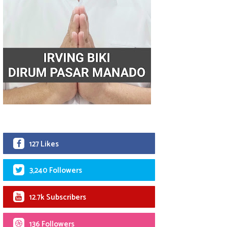
127 Likes
3,240 Followers
12.7k Subscribers
136 Followers