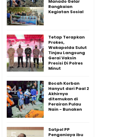
Manado Gelar
Rangkaian
Kegiatan Sosial
Tetap Terapkan
Prokes,
Wakapolda Sulut
Tinjau Langsung
Gerai Vaksin
Presisi Di Polres
Minut
Bocah Korban
Hanyut dari Paal 2
Akhirnya
ditemukan di
Perairan Pulau
Nain - Bunaken
Satpol PP
Penganiaya ibu