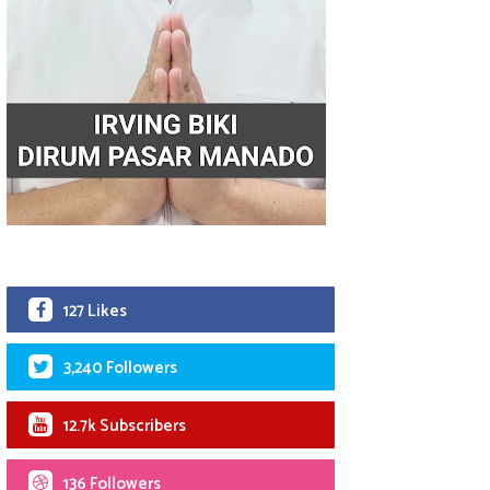
127 Likes
3,240 Followers
12.7k Subscribers
136 Followers