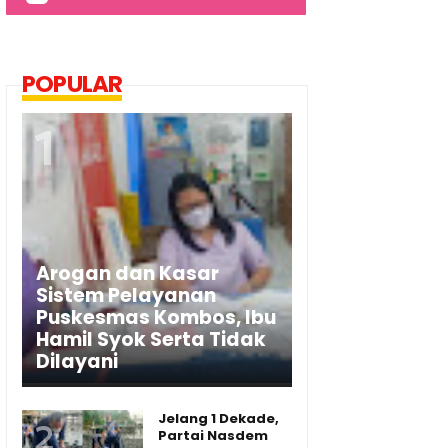
POPULAR
Arogan dan Kasar
Sistem Pelayanan
Puskesmas Kombos, Ibu
Hamil Syok Serta Tidak
Dilayani
Jelang 1 Dekade,
Partai Nasdem