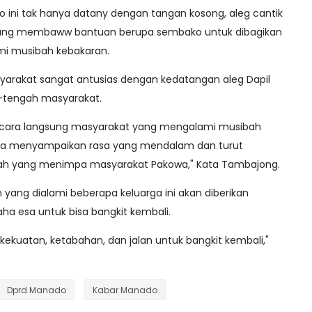
o ini tak hanya datany dengan tangan kosong, aleg cantik
atang membaww bantuan berupa sembako untuk dibagikan
i musibah kebakaran.
yarakat sangat antusias dengan kedatangan aleg Dapil
-tengah masyarakat.
secara langsung masyarakat yang mengalami musibah
saya menyampaikan rasa yang mendalam dan turut
ah yang menimpa masyarakat Pakowa," Kata Tambajong.
 yang dialami beberapa keluarga ini akan diberikan
ha esa untuk bisa bangkit kembali.
kuatan, ketabahan, dan jalan untuk bangkit kembali,"
Dprd Manado
Kabar Manado