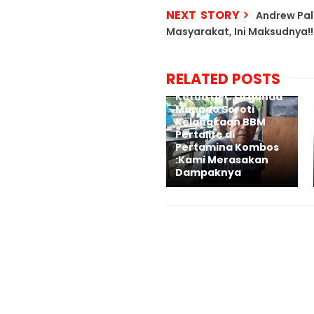
NEXT STORY
Andrew Pal
Masyarakat, Ini Maksudnya!!
RELATED POSTS
Ketua DPC Organda
Manado Soroti
Kelangkaan BBM
Pertalite di
Pertamina Kombos
:Kami Merasakan
Dampaknya