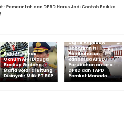
it : Pemerintah dan DPRD Harus Jadi Contoh Baik ke
!
Dolfie Angkouw
Beberkan Isi
Sakti!! Juindo
Pembahasan
Oknum APH Diduga
Ranperda APBD-
Backup Gudang
Perubahan antara
Mafia Solar di Bitung,
DPRD dan TAPD
Disinyalir Milik PT BSP
Pemkot Manado