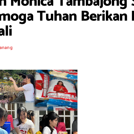
ih Monica Tambajong
emoga Tuhan Berikan
li
anang