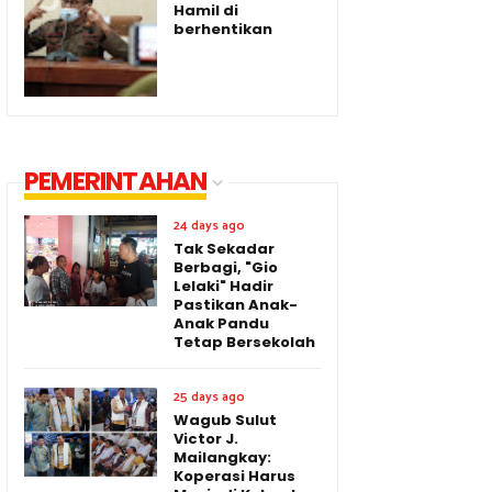
Hamil di
berhentikan
PEMERINTAHAN
24 days ago
Tak Sekadar
Berbagi, "Gio
Lelaki" Hadir
Pastikan Anak-
Anak Pandu
Tetap Bersekolah
25 days ago
Wagub Sulut
Victor J.
Mailangkay:
Koperasi Harus