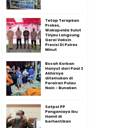
Tetap Terapkan
Prokes,
Wakapolda Sulut
Tinjau Langsung
Gerai Vaksin
Presisi Di Polres
Minut
Bocah Korban
Hanyut dari Paal 2
Akhirnya
ditemukan di
Perairan Pulau
Nain - Bunaken
Satpol PP
Penganiaya ibu
Hamil di
berhentikan