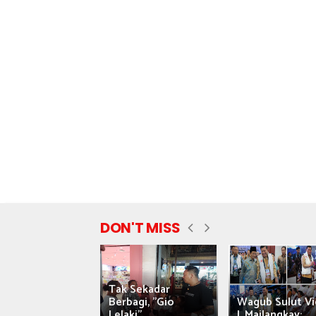
DON'T MISS
Tak Sekadar
nyataan Saiful
Berbagi, "Gio
Wagub Sulut Vi
ni Tuai Kritik,
Lelaki"...
J. Mailangkay:...