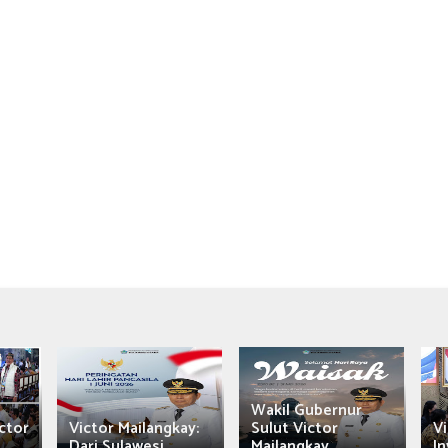
Wakil Gubernur
ctor
Victor Mailangkay:
Sulut Victor
Vi
Dari Sulawesi...
Mailangkay
In