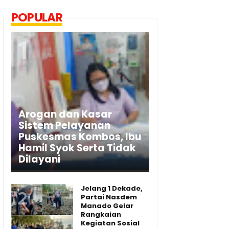
POPULAR
Arogan dan Kasar
Sistem Pelayanan
Puskesmas Kombos, Ibu
Hamil Syok Serta Tidak
Dilayani
Jelang 1 Dekade,
Partai Nasdem
Manado Gelar
Rangkaian
Kegiatan Sosial