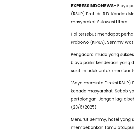
EXPRESSINDONEWS
- Biaya p
(RSUP) Prof. dr. R.D. Kandou 
masyarakat Sulawesi Utara.
Hal tersebut mendapat perhati
Prabowo (KIPRA), Semmy Watt
Pengacara muda yang sukses m
biaya parkir kenderaan yan
sakit ini tidak untuk memban
"Saya meminta Direksi RSUP) P
kepada masyarakat. Sebab ya
pertolongan. Jangan lagi dibe
(23/6/2025).
Menurut Semmy, hotel yang sud
membebankan tamu ataupun p