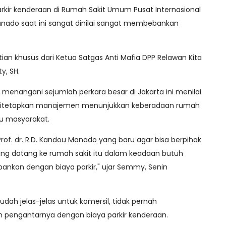
arkir kenderaan di Rumah Sakit Umum Pusat Internasional
Manado saat ini sangat dinilai sangat membebankan
an khusus dari Ketua Satgas Anti Mafia DPP Relawan Kita
y, SH.
enangani sejumlah perkara besar di Jakarta ini menilai
g ditetapkan manajemen menunjukkan keberadaan rumah
tu masyarakat.
rof. dr. R.D. Kandou Manado yang baru agar bisa berpihak
ng datang ke rumah sakit itu dalam keadaan butuh
bankan dengan biaya parkir," ujar Semmy, Senin
ah jelas-jelas untuk komersil, tidak pernah
engantarnya dengan biaya parkir kenderaan.