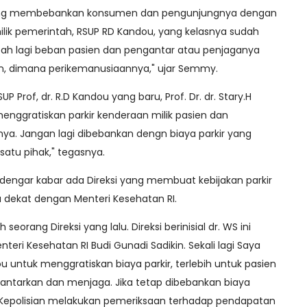
 yang membebankan konsumen dan pengunjungnya dengan
 milik pemerintah, RSUP RD Kandou, yang kelasnya sudah
ah lagi beban pasien dan pengantar atau penjaganya
an, dimana perikemanusiaannya," ujar Semmy.
 Prof, dr. R.D Kandou yang baru, Prof. Dr. dr. Stary.H
enggratiskan parkir kenderaan milik pasien dan
ya. Jangan lagi dibebankan dengn biaya parkir yang
atu pihak," tegasnya.
ngar kabar ada Direksi yang membuat kebijakan parkir
dekat dengan Menteri Kesehatan RI.
h seorang Direksi yang lalu. Direksi berinisial dr. WS ini
ri Kesehatan RI Budi Gunadi Sadikin. Sekali lagi Saya
u untuk menggratiskan biaya parkir, terlebih untuk pasien
ntarkan dan menjaga. Jika tetap dibebankan biaya
k Kepolisian melakukan pemeriksaan terhadap pendapatan