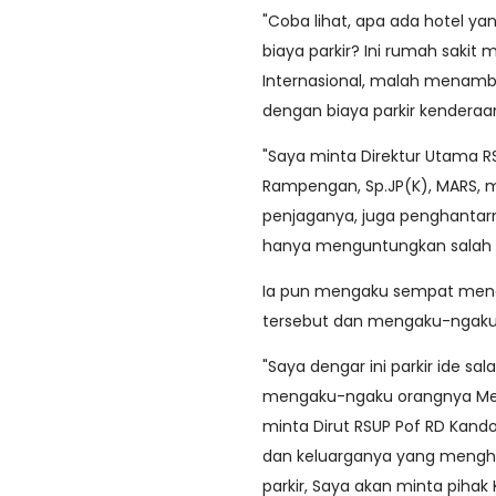
"Coba lihat, apa ada hotel
biaya parkir? Ini rumah sakit
Internasional, malah menamb
dengan biaya parkir kendera
"Saya minta Direktur Utama RSUP
Rampengan, Sp.JP(K), MARS, m
penjaganya, juga penghantarn
hanya menguntungkan salah s
Ia pun mengaku sempat mende
tersebut dan mengaku-ngaku 
"Saya dengar ini parkir ide sala
mengaku-ngaku orangnya Mente
minta Dirut RSUP Pof RD Kando
dan keluarganya yang mengha
parkir, Saya akan minta piha