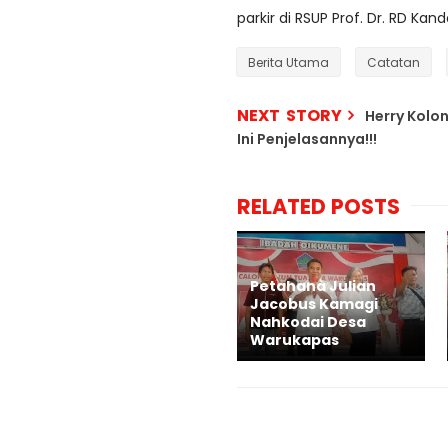
parkir di RSUP Prof. Dr. RD Ka
Berita Utama
Catatan
NEXT STORY
Herry Kolo
Ini Penjelasannya!!!
RELATED POSTS
Petahana Julian
Jacobus Kamagi
Nahkodai Desa
Warukapas