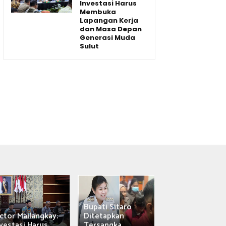
Investasi Harus
Membuka
Lapangan Kerja
dan Masa Depan
Generasi Muda
Sulut
Bupati Sitaro
Wagub Victor
ctor Mailangkay:
Ditetapkan
Mailangkay
vestasi Harus...
Tersangka,...
Saksikan Sab