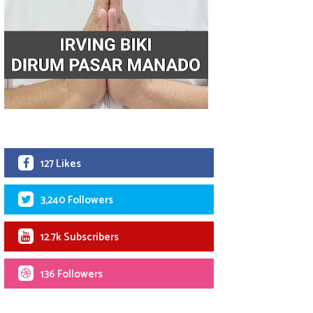
127 Likes
3,240 Followers
12.7k Subscribers
136 Followers