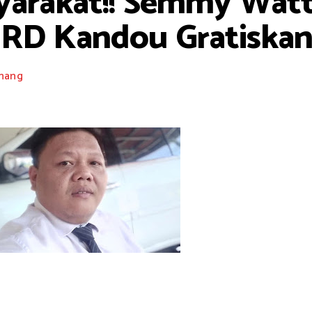
arakat!! Semmy Watty
 RD Kandou Gratiskan
nang