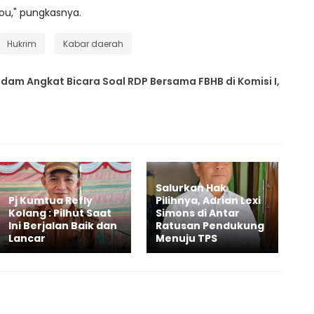
ndou," pungkasnya.
Hukrim
Kabar daerah
ndam Angkat Bicara Soal RDP Bersama FBHB di Komisi I,
Salurkan Hak
Pj Kumtua Refly
Pilihnya, Adrian Lexi
Kolang : Pilhut Saat
Simons di Antar
Ini Berjalan Baik dan
Ratusan Pendukung
Lancar
Menuju TPS