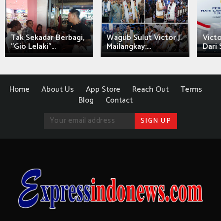
Tak Sekadar Berbagi,
Wagub Sulut Victor J.
Victo
"Gio Lelaki"...
Mailangkay:...
Dari 
Home
About Us
App Store
Reach Out
Terms
Blog
Contact