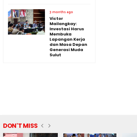
3 months ago
Victor
Mailangkay:
Investasi Harus
Membuka
Lapangan Kerja
dan Masa Depan
Generasi Muda
Sulut
DON'T MISS