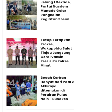
Jelang 1 Dekade,
Partai Nasdem
Manado Gelar
Rangkaian
Kegiatan Sosial
Tetap Terapkan
Prokes,
Wakapolda Sulut
Tinjau Langsung
Gerai Vaksin
Presisi Di Polres
Minut
Bocah Korban
Hanyut dari Paal 2
Akhirnya
ditemukan di
Perairan Pulau
Nain - Bunaken