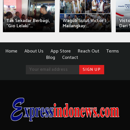
Tak Sekadar Berbagi,
Wagub Sulut Victor J.
Victo
"Gio Lelaki"...
Mailangkay:...
Dari 
Home
About Us
App Store
Reach Out
Terms
Blog
Contact