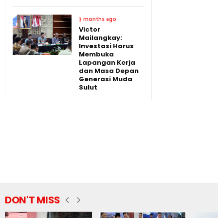
3 months ago
Victor
Mailangkay:
Investasi Harus
Membuka
Lapangan Kerja
dan Masa Depan
Generasi Muda
Sulut
DON'T MISS