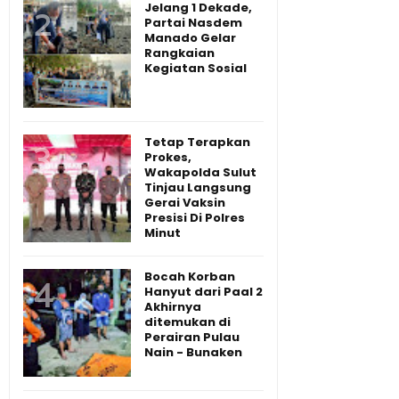
Jelang 1 Dekade,
Partai Nasdem
Manado Gelar
Rangkaian
Kegiatan Sosial
Tetap Terapkan
Prokes,
Wakapolda Sulut
Tinjau Langsung
Gerai Vaksin
Presisi Di Polres
Minut
Bocah Korban
Hanyut dari Paal 2
Akhirnya
ditemukan di
Perairan Pulau
Nain - Bunaken