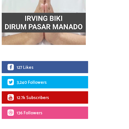
127 Likes
3,240 Followers
12.7k Subscribers
136 Followers