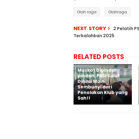
Olah raga
Olahraga
NEXT STORY
2 Pelatih P
Terkalahkan 2025
RELATED POSTS
Muskot Dipindah-
pindah, PBSI Sulut
Dinilai Main
Sembunyi dari
Penolakan Klub yang
Sah!!