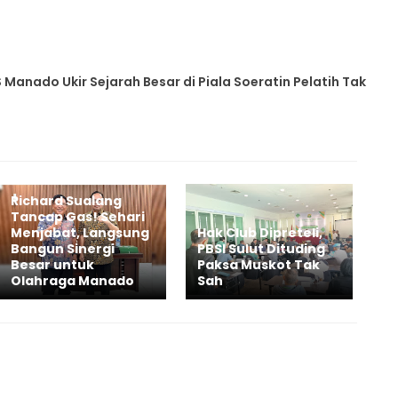
S Manado Ukir Sejarah Besar di Piala Soeratin Pelatih Tak
Richard Sualang
Tancap Gas! Sehari
Menjabat, Langsung
Hak Club Dipreteli,
Bangun Sinergi
PBSI Sulut Dituding
Besar untuk
Paksa Muskot Tak
Olahraga Manado
Sah