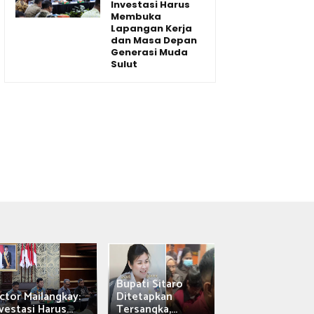
Investasi Harus
Membuka
Lapangan Kerja
dan Masa Depan
Generasi Muda
Sulut
Bupati Sitaro
Wagub Victor
ctor Mailangkay:
Ditetapkan
Mailangkay
vestasi Harus...
Tersangka,...
Saksikan Sab