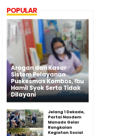
POPULAR
Arogan dan Kasar
Sistem Pelayanan
Puskesmas Kombos, Ibu
Hamil Syok Serta Tidak
Dilayani
Jelang 1 Dekade,
Partai Nasdem
Manado Gelar
Rangkaian
Kegiatan Sosial