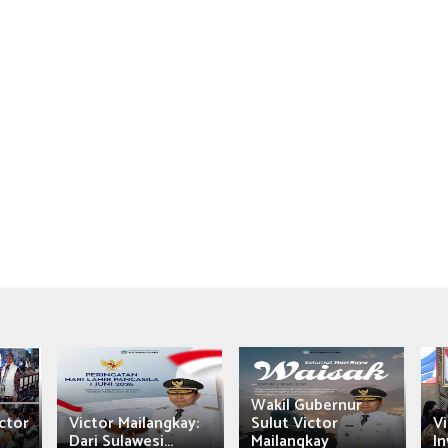
Wakil Gubernur
ctor
Victor Mailangkay:
Sulut Victor
Vi
Dari Sulawesi...
Mailangkay
In