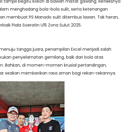
l tampil begitu kokoh di bawah mistar gawang. Refleksnya
alam menghadang bola-bola sulit, serta ketenangan
nan membuat PS Manado sulit ditembus lawan. Tak heran,
rbaik Piala Soeratin U15 Zona Sulut 2025.
menuju tangga juara, penampilan Excel menjadi salah
lakukan penyelamatan gemilang, baik dari bola atas
n. Bahkan, di momen-momen krusial pertandingan,
star seakan memberikan rasa aman bagi rekan-rekannya.