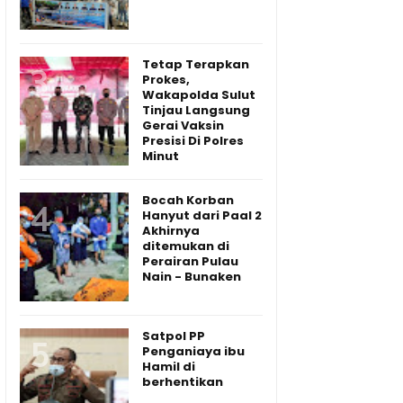
Tetap Terapkan
Prokes,
Wakapolda Sulut
Tinjau Langsung
Gerai Vaksin
Presisi Di Polres
Minut
Bocah Korban
Hanyut dari Paal 2
Akhirnya
ditemukan di
Perairan Pulau
Nain - Bunaken
Satpol PP
Penganiaya ibu
Hamil di
berhentikan