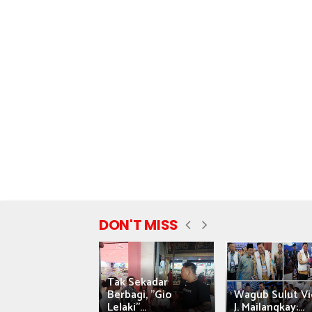
DON'T MISS
Tak Sekadar
nyataan Saiful
Berbagi, "Gio
Wagub Sulut Vi
ni Tuai Kritik,
Lelaki"...
J. Mailangkay:...