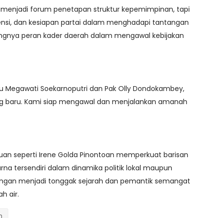
ya menjadi forum penetapan struktur kepemimpinan, tapi
tensi, dan kesiapan partai dalam menghadapi tantangan
ngnya peran kader daerah dalam mengawal kebijakan
 Ibu Megawati Soekarnoputri dan Pak Olly Dondokambey,
yang baru. Kami siap mengawal dan menjalankan amanah
an seperti Irene Golda Pinontoan memperkuat barisan
rna tersendiri dalam dinamika politik lokal maupun
juangan menjadi tonggak sejarah dan pemantik semangat
h air.
n