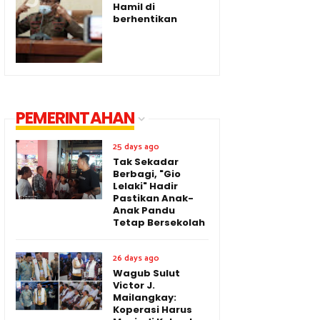
Hamil di
berhentikan
PEMERINTAHAN
25 days ago
Tak Sekadar
Berbagi, "Gio
Lelaki" Hadir
Pastikan Anak-
Anak Pandu
Tetap Bersekolah
26 days ago
Wagub Sulut
Victor J.
Mailangkay:
Koperasi Harus