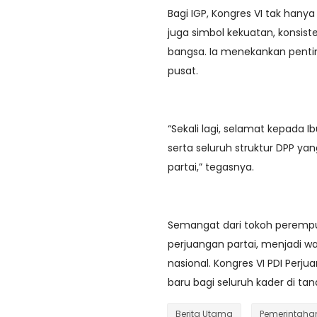
Bagi IGP, Kongres VI tak han
juga simbol kekuatan, konsis
bangsa. Ia menekankan penti
pusat.
“Sekali lagi, selamat kepada
serta seluruh struktur DPP 
partai,” tegasnya.
Semangat dari tokoh perempu
perjuangan partai, menjadi wa
nasional. Kongres VI PDI Per
baru bagi seluruh kader di tana
Berita Utama
Pemerintaha