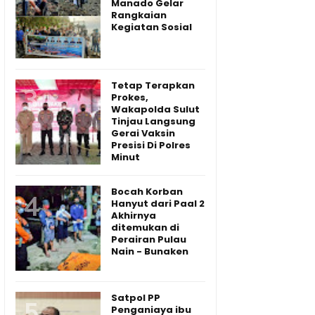
Manado Gelar
Rangkaian
Kegiatan Sosial
Tetap Terapkan
Prokes,
Wakapolda Sulut
Tinjau Langsung
Gerai Vaksin
Presisi Di Polres
Minut
Bocah Korban
Hanyut dari Paal 2
Akhirnya
ditemukan di
Perairan Pulau
Nain - Bunaken
Satpol PP
Penganiaya ibu