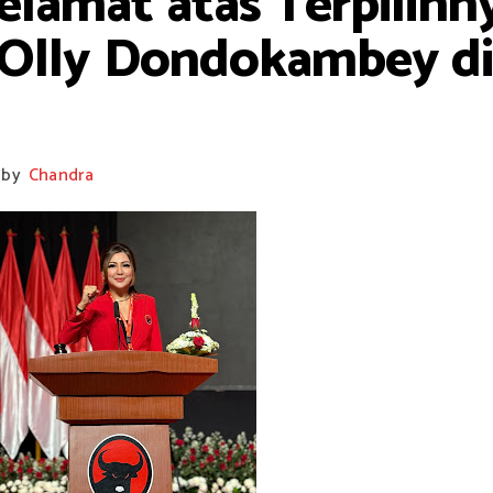
elamat atas Terpilihn
Olly Dondokambey di
by
Chandra