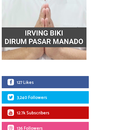
127 Likes
3,240 Followers
12.7k Subscribers
136 Followers