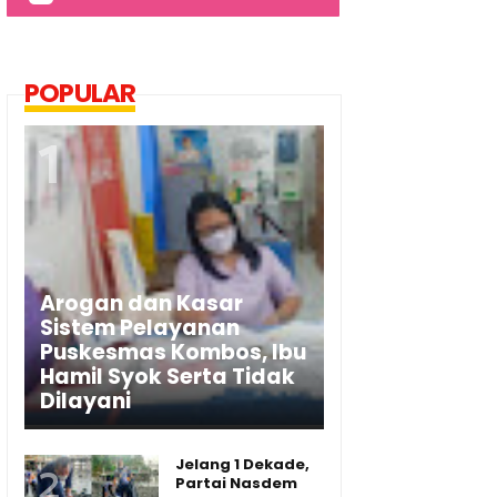
POPULAR
Arogan dan Kasar
Sistem Pelayanan
Puskesmas Kombos, Ibu
Hamil Syok Serta Tidak
Dilayani
Jelang 1 Dekade,
Partai Nasdem