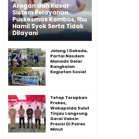
Arogan dan Kasar
Sistem Pelayanan
Puskesmas Kombos, Ibu
Hamil Syok Serta Tidak
Dilayani
Jelang 1 Dekade,
Partai Nasdem
Manado Gelar
Rangkaian
Kegiatan Sosial
Tetap Terapkan
Prokes,
Wakapolda Sulut
Tinjau Langsung
Gerai Vaksin
Presisi Di Polres
Minut