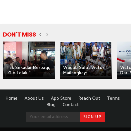
DON'T MISS
Tak Sekadar Berbagi,
Wagub Sulut Victor J.
Victo
"Gio Lelaki"...
Mailangkay:...
Dari 
Home
About Us
App Store
Reach Out
Terms
Blog
Contact