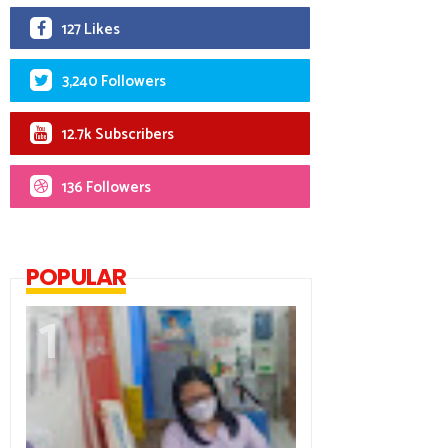
127 Likes
3,240 Followers
12.7k Subscribers
136 Followers
POPULAR