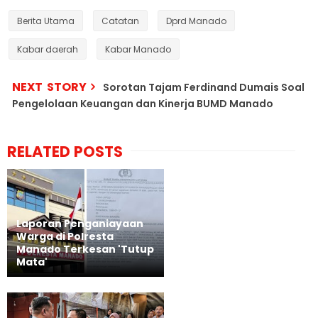
Berita Utama
Catatan
Dprd Manado
Kabar daerah
Kabar Manado
NEXT STORY
Sorotan Tajam Ferdinand Dumais Soal
Pengelolaan Keuangan dan Kinerja BUMD Manado
RELATED POSTS
Laporan Penganiayaan
Warga di Polresta
Manado Terkesan 'Tutup
Mata'