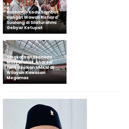
Rachman Kodu Sambut
Hangat Wawali Richard
Sualang di Silaturahmi
Gebyar Ketupat
Tingkatkan Ekonomi
Masyarakat, Andrew
Palit Usulkan UMKM di
Wilayah Kawasan
Megamas