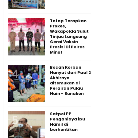
Tetap Terapkan
Prokes,
Wakapolda Sulut
Tinjau Langsung
Gerai Vaksin
Presisi Di Polres
Minut
Bocah Korban
Hanyut dari Paal 2
Akhirnya
ditemukan di
Perairan Pulau
Nain - Bunaken
Satpol PP
Penganiaya ibu
Hamil di
berhentikan