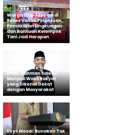
Warga Titip Aspirasi di
Reses Vanda Pinontoan,
Pemekaran Lingkungan
dan Bantuan Kelompok
Tani Jadi Harapan
Dari Dapur ke Gedung
DPRD, Rahman Salehe
Menjadi Wakil Rakyat
yang Dikenal Dekat
dengan Masyarakat
Elryc Mosal: Bunaken Tak