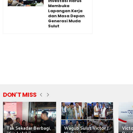
Investasi Harus
Membuka
Lapangan Kerja
dan Masa Depan
Generasi Muda
Sulut
DON'T MISS
Tak Sekadar Berbagi,
Wagub Sulut Victor J.
Victo