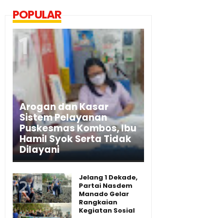
POPULAR
Arogan dan Kasar
Sistem Pelayanan
Puskesmas Kombos, Ibu
Hamil Syok Serta Tidak
Dilayani
Jelang 1 Dekade,
Partai Nasdem
Manado Gelar
Rangkaian
Kegiatan Sosial