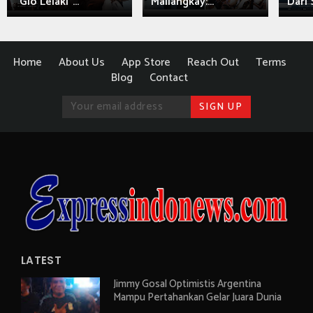
"Gio Lelaki"...
Mailangkay:...
Dari 
Home
About Us
App Store
Reach Out
Terms
Blog
Contact
LATEST
Jimmy Gosal Optimistis Argentina
Mampu Pertahankan Gelar Juara Dunia